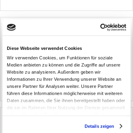
Epidermis
Oberhaut; 0,1 mm dicke Zellschicht an der
Diese Webseite verwendet Cookies
Oberfläche der Haut. Zu unterst liegt die
Wir verwenden Cookies, um Funktionen für soziale
Basalzellschicht, darüber die Stachelzellschicht und
Medien anbieten zu können und die Zugriffe auf unsere
schließlich die Körnerzellschicht, an die sich die
Website zu analysieren. Außerdem geben wir
Hornschicht anschließt. In der Epidermis sind
Informationen zu Ihrer Verwendung unserer Website an
neben Keratinozyten und...
unsere Partner für Analysen weiter. Unsere Partner
führen diese Informationen möglicherweise mit weiteren
Daten zusammen, die Sie ihnen bereitgestellt haben oder
die sie im Rahmen Ihrer Nutzung der Dienste gesammelt
haben. Sie geben Einwilligung zu unseren Cookies, wenn
Epilation
Sie unsere Webseite weiterhin nutzen.
Details zeigen