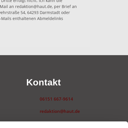
Dritte erfolgt nicht. Ich kann die
-Mail an redaktion@haut.de, per Brief an
hrstraße 54, 64293 Darmstadt oder
-Mails enthaltenen Abmeldelinks
n
Kontakt
06151 667-9614
redaktion@haut.de
Landwehrstraße 54