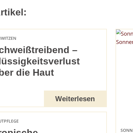
tikel:
HWITZEN
chweißtreibend –
lüssigkeitsverlust
ber die Haut
Weiterlesen
UTPFLEGE
SONN
ropische