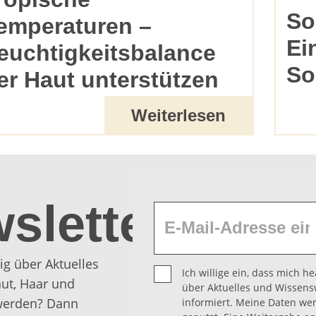
So
emperaturen –
Ei
euchtigkeitsbalance
So
er Haut unterstützen
Weiterlesen
sletter
ig über Aktuelles
Ich willige ein, dass mich 
ut, Haar und
über Aktuelles und Wissens
 werden? Dann
informiert. Meine Daten we