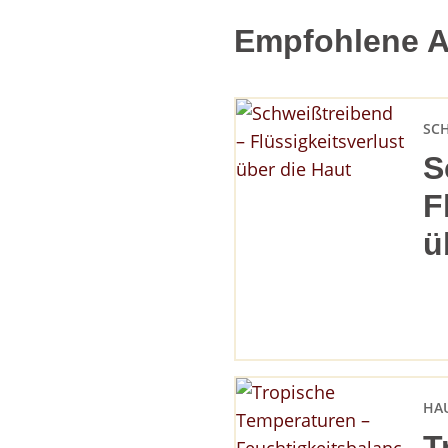
Empfohlene Ar
SC
S
F
ü
HA
T