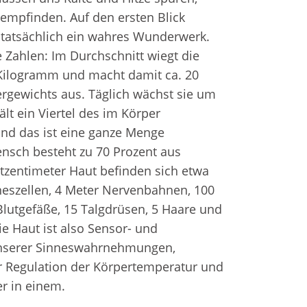
Fr
e
empfinden. Auf den ersten Blick
Zahnersatz
t tatsächlich ein wahres Wunderwerk.
e Zahlen: Im Durchschnitt wiegt die
Wei
Produktsicherheit
Kilogramm und macht damit ca. 20
Lit
rgewichts aus. Täglich wächst sie um
ält ein Viertel des im Körper
und das ist eine ganze Menge
ensch besteht zu 70 Prozent aus
tzentimeter Haut befinden sich etwa
nneszellen, 4 Meter Nervenbahnen, 100
lutgefäße, 15 Talgdrüsen, 5 Haare und
e Haut ist also Sensor- und
 unserer Sinneswahrnehmungen,
r Regulation der Körpertemperatur und
er in einem.