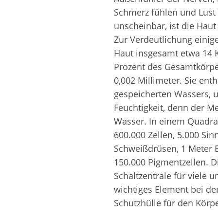
Weitere Inhaltsstoff
Schmerz fühlen und Lust 
unscheinbar, ist die Hau
von
Zur Verdeutlichung einig
Zahnpflegemitteln
Duftfamilien
Haut insgesamt etwa 14 
Prozent des Gesamtkörpe
0,002 Millimeter. Sie enth
gespeicherten Wassers, 
Feuchtigkeit, denn der M
Wasser. In einem Quadra
600.000 Zellen, 5.000 Si
Schweißdrüsen, 1 Meter B
150.000 Pigmentzellen. Di
Schaltzentrale für viele
wichtiges Element bei de
Schutzhülle für den Körp