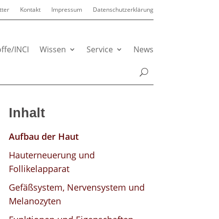
ter
Kontakt
Impressum
Datenschutzerklärung
schließen
schließen
schließen
schließen
schließen
schließen
schließen
offe/INCI
Wissen
Service
News
hnprobleme und
gen-Make-up
ten zu Duft und
metik-
erten geben Rat
treinigung
rreinigung
Inhalt
rfum
rordnung
hnerkrankungen
Aufbau der Haut
diathek
erwelle &
mmertaugliches
echstoffgewinnung
nährung
Hauterneuerung und
ive Inhaltsstoffe
ttung
ke-up
Follikelapparat
n
npflegemitteln
Gefäßsystem, Nervensystem und
Melanozyten
fig gestellte