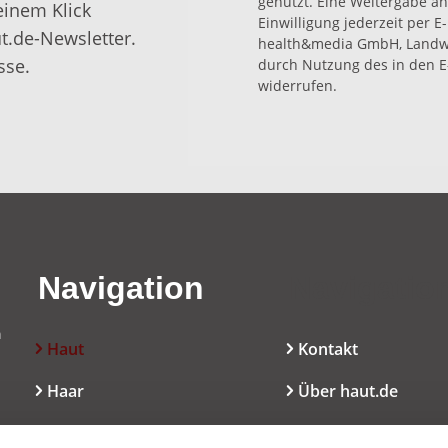
genutzt. Eine Weitergabe an 
einem Klick
Einwilligung jederzeit per E
t.de-Newsletter.
health&media GmbH, Landwe
sse.
durch Nutzung des in den E
widerrufen.
Navigation
Navigatio
n
Haut
Kontakt
Haar
Über haut.de
Mundpflege
Cookie-Erklärung
l