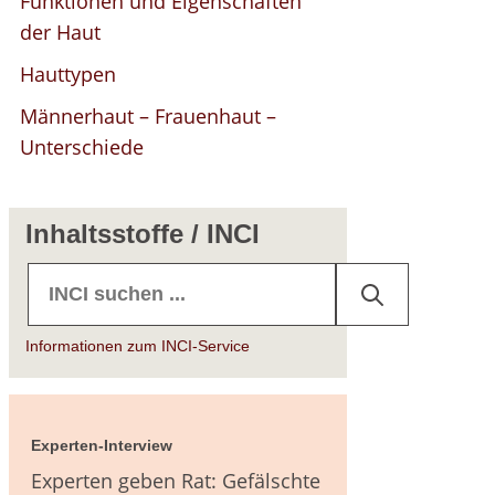
Funktionen und Eigenschaften
agen
der Haut
Hauttypen
terführende
Männerhaut – Frauenhaut –
eratur
Unterschiede
Inhaltsstoffe / INCI
Informationen zum INCI-Service
Experten-Interview
Experten geben Rat: Gefälschte