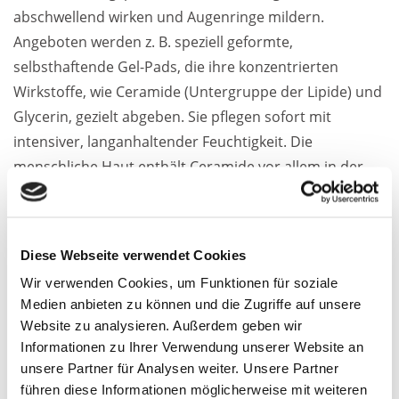
abschwellend wirken und Augenringe mildern.
Angeboten werden z. B. speziell geformte,
selbsthaftende Gel-Pads, die ihre konzentrierten
Wirkstoffe, wie Ceramide (Untergruppe der Lipide) und
Glycerin, gezielt abgeben. Sie pflegen sofort mit
intensiver, langanhaltender Feuchtigkeit. Die
menschliche Haut enthält Ceramide vor allem in der
„Kittsubstanz“ zwischen den abgestorbenen Hornzellen
der Oberhaut. Sie helfen, die Haut vor dem
Austrocknen zu schützen. Glycerin bindet zusätzlich
Diese Webseite verwendet Cookies
Feuchtigkeit. Die Augenpartie kann so geglättet
Wir verwenden Cookies, um Funktionen für soziale
werden, sie erhält neue Elastizität und fühlt sich kühl
Medien anbieten zu können und die Zugriffe auf unsere
und frisch an. Bei regelmäßiger, kontinuierlicher
Website zu analysieren. Außerdem geben wir
Anwendung kommt im Idealfall die sichtbare
Informationen zu Ihrer Verwendung unserer Website an
Reduzierung feiner Augenfältchen hinzu. Die Pflege-
unsere Partner für Analysen weiter. Unsere Partner
Pads werden auf die gereinigte und getrocknete Haut
führen diese Informationen möglicherweise mit weiteren