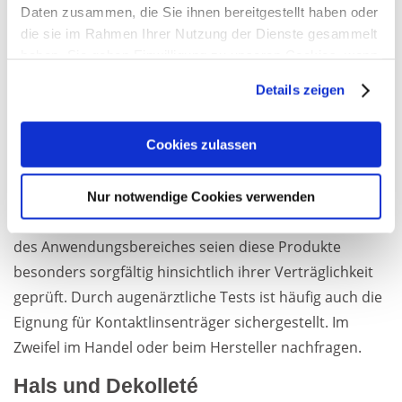
Daten zusammen, die Sie ihnen bereitgestellt haben oder
aufgelegt und nach Ende der Einwirkzeit einfach
die sie im Rahmen Ihrer Nutzung der Dienste gesammelt
abgenommen.
haben. Sie geben Einwilligung zu unseren Cookies, wenn
Sie unsere Webseite weiterhin nutzen.
Ein weiteres Produktbeispiel sind Zwei-Phasen-Gele zur
Details zeigen
intensiven Bekämpfung von Falten und Augenringen.
Erfahren Sie in unserer
Datenschutzerklärung
mehr
Gleichzeitig wirkt die Gel-Grundlage
darüber, wer wir sind, wie Sie uns kontaktieren können
Cookies zulassen
feuchtigkeitsspendend und abschwellend.
und wie wir personenbezogene Daten verarbeiten.
Augenpflegeprodukte werden vor der gewohnten
Nur notwendige Cookies verwenden
Sie können Ihre Einwilligung jederzeit von der
Cookie-
Pflege auf die gereinigte Haut aufgetragen. Auf Grund
Erklärung
in unserer Website ändern oder wiederrufen.
des Anwendungsbereiches seien diese Produkte
besonders sorgfältig hinsichtlich ihrer Verträglichkeit
geprüft. Durch augenärztliche Tests ist häufig auch die
Eignung für Kontaktlinsenträger sichergestellt. Im
Zweifel im Handel oder beim Hersteller nachfragen.
Hals und Dekolleté