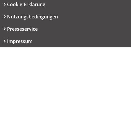
Cookie-Erklärung
Nutzungsbedingungen
Presseservice
Impressum
Datenschutzerklärung
Kontakt
06151 667-9614
redaktion@haut.de
Dolivostraße 9
64293 Darmstadt