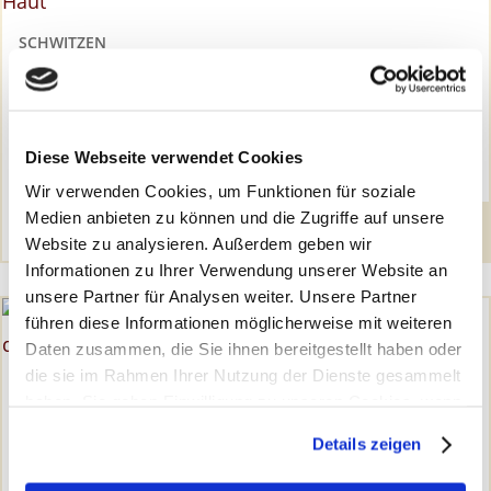
SCHWITZEN
Schweißtreibend –
Flüssigkeitsverlust über
Diese Webseite verwendet Cookies
die Haut
Wir verwenden Cookies, um Funktionen für soziale
Medien anbieten zu können und die Zugriffe auf unsere
Weiterlesen
Website zu analysieren. Außerdem geben wir
Informationen zu Ihrer Verwendung unserer Website an
unsere Partner für Analysen weiter. Unsere Partner
führen diese Informationen möglicherweise mit weiteren
Daten zusammen, die Sie ihnen bereitgestellt haben oder
die sie im Rahmen Ihrer Nutzung der Dienste gesammelt
HAUTPFLEGE
haben. Sie geben Einwilligung zu unseren Cookies, wenn
Tropische Temperaturen –
Sie unsere Webseite weiterhin nutzen.
Details zeigen
Feuchtigkeitsbalance der
Erfahren Sie in unserer
Datenschutzerklärung
mehr