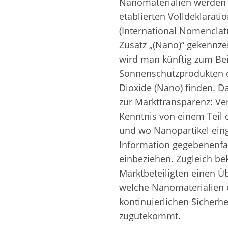
Nanomaterialien werden
etablierten Volldeklarati
(International Nomenclat
Zusatz „(Nano)“ gekennzei
wird man künftig zum Bei
Sonnenschutzprodukten d
Dioxide (Nano) finden. Da
zur Markttransparenz: V
Kenntnis von einem Teil d
und wo Nanopartikel ein
Information gegebenenfal
einbeziehen. Zugleich b
Marktbeteiligten einen Ü
welche Nanomaterialien 
kontinuierlichen Sicherh
zugutekommt.