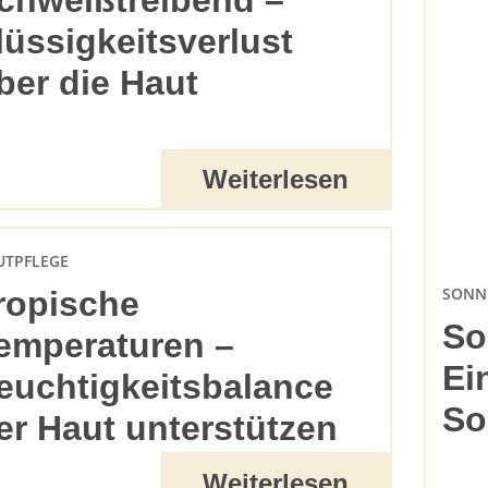
chweißtreibend –
lüssigkeitsverlust
ber die Haut
Weiterlesen
UTPFLEGE
SONN
ropische
So
emperaturen –
Ei
euchtigkeitsbalance
So
er Haut unterstützen
Weiterlesen