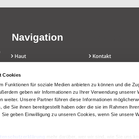
Navigation
Navigatio
n
Haut
Kontakt
Haar
Über haut.de
t Cookies
Mundpflege
Cookie-Erklärung
 Funktionen für soziale Medien anbieten zu können und die Zugr
l
ußerdem geben wir Informationen zu Ihrer Verwendung unserer 
Dekoratives
Nutzungsbedingun
en weiter. Unsere Partner führen diese Informationen möglicherw
die Sie ihnen bereitgestellt haben oder die sie im Rahmen Ihre
Düfte
Presseservice
 Sie geben Einwilligung zu unseren Cookies, wenn Sie unsere 
Inhaltsstoffe/INCI
Wissen
tenschutzerklärung
mehr darüber, wer wir sind, wie Sie uns ko