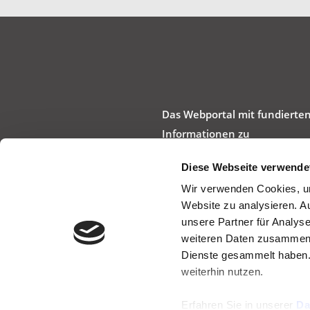
Das Webportal mit fundierte
Informationen zu
Körperpflege und Kosmetik –
Diese Webseite verwende
ohne Markenbindung,
Wir verwenden Cookies, um
werbefrei und produktneutra
Website zu analysieren. A
unsere Partner für Analys
weiteren Daten zusammen, 
Dienste gesammelt haben.
weiterhin nutzen.
Erfahren Sie in unserer
Da