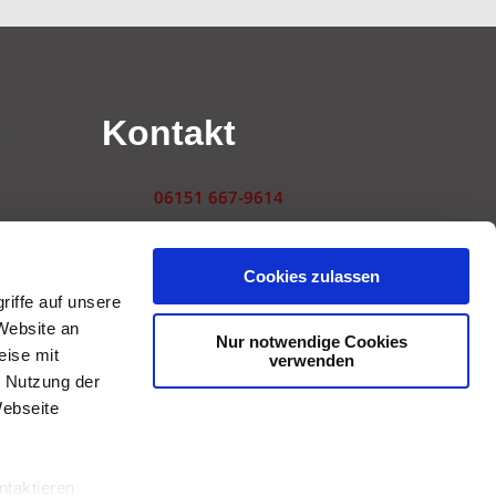
n
Kontakt
06151 667-9614
redaktion@haut.de
Cookies zulassen
Landwehrstraße 54
iffe auf unsere
64293 Darmstadt
Website an
gen
Nur notwendige Cookies
eise mit
verwenden
r Nutzung der
Webseite
ntaktieren