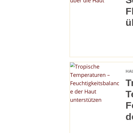
S
F
ü
HA
T
T
F
d