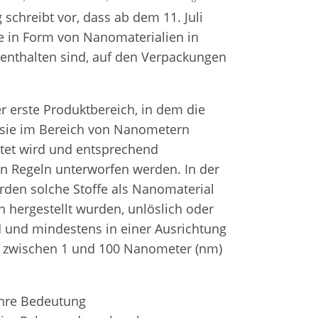
Fr
e
schreibt vor, dass ab dem 11. Juli
Zahnersatz
ie in Form von Nanomaterialien in
enthalten sind, auf den Verpackungen
Wei
Produktsicherheit
Lit
r erste Produktbereich, in dem die
 sie im Bereich von Nanometern
htet wird und entsprechend
nen Regeln unterworfen werden. In der
den solche Stoffe als Nanomaterial
ch hergestellt wurden, unlöslich oder
d und mindestens in einer Ausrichtung
e) zwischen 1 und 100 Nanometer (nm)
ihre Bedeutung