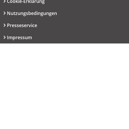
Cookie-Erklärung
Nutzungsbedingungen
Presseservice
Impressum
Datenschutzerklärung
Kontakt
06151 667-9614
redaktion@haut.de
Dolivostraße 9
64293 Darmstadt