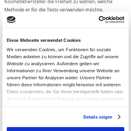
Kosmetikhersteller die Freiheit zu wählen, welche
Methode er für die Tests verwenden möchte.
Die Europäische Kommission empfiehlt grundsätzlich,
zur Bestimmung des LSF die beiden 2024 validierten
Testmethoden zu verwenden, da sie keine ethischen
Diese Webseite verwendet Cookies
Bedenken aufwerfen. Eine verpflichtende Vorschrift
Wir verwenden Cookies, um Funktionen für soziale
ergibt sich daraus jedoch nicht. Kosmetikhersteller
Medien anbieten zu können und die Zugriffe auf unsere
haben die Freiheit zu wählen, welche der drei
Website zu analysieren. Außerdem geben wir
Informationen zu Ihrer Verwendung unserer Website an
anerkannten Testmethoden sie verwenden möchten.
unsere Partner für Analysen weiter. Unsere Partner
Fest steht: Egal, mit welcher Methode geprüft wurde,
führen diese Informationen möglicherweise mit weiteren
Daten zusammen, die Sie ihnen bereitgestellt haben oder
der LSF ist sicher und es ist an den Verbraucherinnen
die sie im Rahmen Ihrer Nutzung der Dienste gesammelt
und Verbrauchern den Sonnenschutz in ausreichender
haben. Sie geben Einwilligung zu unseren Cookies, wenn
Menge auf ihrer Haut aufzutragen und regelmäßig
Sie unsere Webseite weiterhin nutzen.
nachzucremen.
Details zeigen
Erfahren Sie in unserer
Datenschutzerklärung
mehr