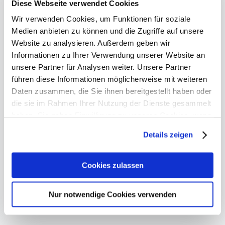
Diese Webseite verwendet Cookies
Empfohlene Artikel:
Wir verwenden Cookies, um Funktionen für soziale
Medien anbieten zu können und die Zugriffe auf unsere
Website zu analysieren. Außerdem geben wir
Informationen zu Ihrer Verwendung unserer Website an
unsere Partner für Analysen weiter. Unsere Partner
führen diese Informationen möglicherweise mit weiteren
Daten zusammen, die Sie ihnen bereitgestellt haben oder
SCHWITZEN
die sie im Rahmen Ihrer Nutzung der Dienste gesammelt
Schweißtreibend –
haben. Sie geben Einwilligung zu unseren Cookies, wenn
Flüssigkeitsverlust über
Sie unsere Webseite weiterhin nutzen.
Details zeigen
die Haut
Erfahren Sie in unserer
Datenschutzerklärung
mehr
darüber, wer wir sind, wie Sie uns kontaktieren können
Cookies zulassen
und wie wir personenbezogene Daten verarbeiten.
Weiterlesen
Nur notwendige Cookies verwenden
Sie können Ihre Einwilligung jederzeit von der
Cookie-
Erklärung
in unserer Website ändern oder wiederrufen.