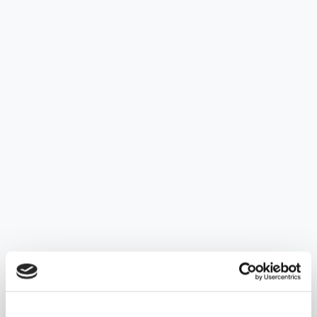
Informationen zum INCI-Service
Experten-Interview
Experten geben Rat: Gefälschte Kosmetik
Birgit Huber
Zum Interview
haut.de-Newsletter anmelden
Jetzt abonnieren