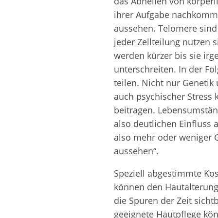
das Abheilen von körper
ihrer Aufgabe nachkomme
aussehen. Telomere sind a
jeder Zellteilung nutzen 
werden kürzer bis sie ir
unterschreiten. In der Fo
teilen. Nicht nur Geneti
auch psychischer Stress 
beitragen. Lebensumstä
also deutlichen Einfluss 
also mehr oder weniger 
aussehen“.
Speziell abgestimmte Ko
können den Hautalterungs
die Spuren der Zeit sich
geeignete Hautpflege kön