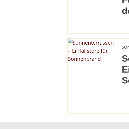
F
d
SO
S
E
S