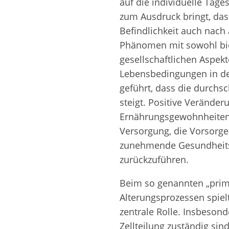
auf die individuelle Tage
Weitere Inhaltsstoff
zum Ausdruck bringt, das
von
Befindlichkeit auch nach 
Zahnpflegemitteln
Phänomen mit sowohl bio
Duftfamilien
gesellschaftlichen Aspek
Lebensbedingungen in de
geführt, dass die durchsc
steigt. Positive Verände
Ernährungsgewohnheiten,
Versorgung, die Vorsorg
zunehmende Gesundheit
zurückzuführen.
Beim so genannten „primä
Alterungsprozessen spielt
zentrale Rolle. Insbesond
Zellteilung zuständig si