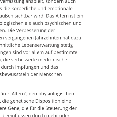
sverfassung anspielt, sondern auch
Fr
e
Zahnersatz
s die körperliche und emotionale
außen sichtbar wird. Das Altern ist ein
logischen als auch psychischen und
Wei
Produktsicherheit
ten. Die Verbesserung der
Lit
n vergangenen Jahrzehnten hat dazu
hnittliche Lebenserwartung stetig
rungen sind vor allem auf bestimmte
 die verbesserte medizinische
e durch Impfungen und das
sbewusstsein der Menschen
ren Altern“, den physiologischen
 die genetische Disposition eine
ere Gene, die für die Steuerung der
nd, beeinflussen durch mehr oder