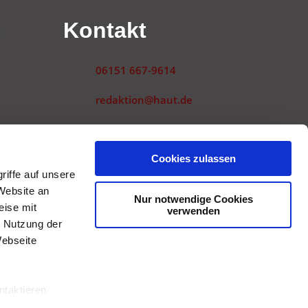
n
Kontakt
06151 667-9614
redaktion@haut.de
Landwehrstraße 54
64293 Darmstadt
gen
Cookies zulassen
iffe auf unsere
Website an
Nur notwendige Cookies
eise mit
verwenden
r Nutzung der
Webseite
ntaktieren