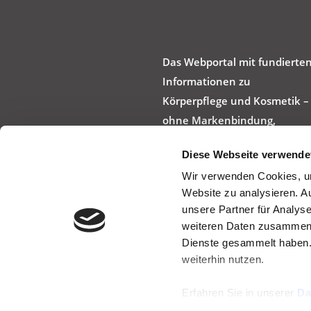
Das Webportal mit fundierte
Informationen zu
Körperpflege und Kosmetik –
ohne Markenbindung,
werbefrei und produktneutra
Diese Webseite verwende
Wir verwenden Cookies, um
Website zu analysieren. A
unsere Partner für Analys
weiteren Daten zusammen, 
Dienste gesammelt haben.
weiterhin nutzen.
Erfahren Sie in unserer
Da
können und wie wir perso