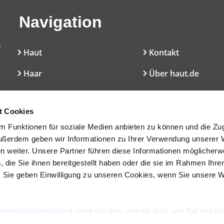
Navigation
Navigatio
n
Haut
Kontakt
Haar
Über haut.de
Mundpflege
Cookie-Erklärung
l
t Cookies
Dekoratives
Nutzungsbedingun
 Funktionen für soziale Medien anbieten zu können und die Zugr
Düfte
Presseservice
ußerdem geben wir Informationen zu Ihrer Verwendung unserer 
en weiter. Unsere Partner führen diese Informationen möglicherw
Inhaltsstoffe/INCI
die Sie ihnen bereitgestellt haben oder die sie im Rahmen Ihre
 Sie geben Einwilligung zu unseren Cookies, wenn Sie unsere 
Wissen
Service
tenschutzerklärung
mehr darüber, wer wir sind, wie Sie uns ko
Archiv
nenbezogene Daten verarbeiten.