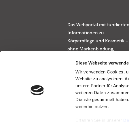
Das Webportal mit fundierte
Informationen zu
Körperpflege und Kosmetik –
ohne Markenbindung,
werbefrei und produktneutra
Diese Webseite verwende
Wir verwenden Cookies, um
Website zu analysieren. A
unsere Partner für Analys
weiteren Daten zusammen, 
Dienste gesammelt haben.
weiterhin nutzen.
Erfahren Sie in unserer
Da
können und wie wir perso