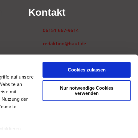
n
Kontakt
06151 667-9614
redaktion@haut.de
Landwehrstraße 54
64293 Darmstadt
gen
Cookies zulassen
iffe auf unsere
Website an
Nur notwendige Cookies
eise mit
verwenden
r Nutzung der
Webseite
ntaktieren