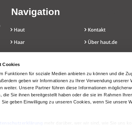
Navigation
Navigatio
n
Haut
Kontakt
Haar
Über haut.de
Mundpflege
Cookie-Erklärung
l
t Cookies
Dekoratives
Nutzungsbedingun
 Funktionen für soziale Medien anbieten zu können und die Zugr
Düfte
Presseservice
ußerdem geben wir Informationen zu Ihrer Verwendung unserer 
en weiter. Unsere Partner führen diese Informationen möglicherw
Inhaltsstoffe/INCI
die Sie ihnen bereitgestellt haben oder die sie im Rahmen Ihre
 Sie geben Einwilligung zu unseren Cookies, wenn Sie unsere 
Wissen
Service
tenschutzerklärung
mehr darüber, wer wir sind, wie Sie uns ko
Archiv
nenbezogene Daten verarbeiten.