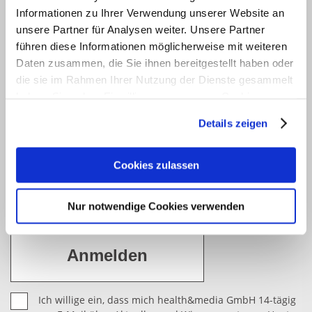
JETZT ANMELDEN
Informationen zu Ihrer Verwendung unserer Website an
Newsletter
unsere Partner für Analysen weiter. Unsere Partner
führen diese Informationen möglicherweise mit weiteren
Möchten Sie gerne 14-tägig über Aktuelles und
Daten zusammen, die Sie ihnen bereitgestellt haben oder
Wissenswertes zu Haut, Haar und Körperpflege
die sie im Rahmen Ihrer Nutzung der Dienste gesammelt
informiert werden? Dann abonnieren Sie bitte mit
haben. Sie geben Einwilligung zu unseren Cookies, wenn
Sie unsere Webseite weiterhin nutzen.
einem Klick unseren kostenfreien haut.de-Newsletter.
Details zeigen
Vielen Dank für Ihr Interesse.
Erfahren Sie in unserer
Datenschutzerklärung
mehr
darüber, wer wir sind, wie Sie uns kontaktieren können
Cookies zulassen
und wie wir personenbezogene Daten verarbeiten.
Nur notwendige Cookies verwenden
Sie können Ihre Einwilligung jederzeit von der
Cookie-
Erklärung
in unserer Website ändern oder wiederrufen.
Ich willige ein, dass mich health&media GmbH 14-tägig