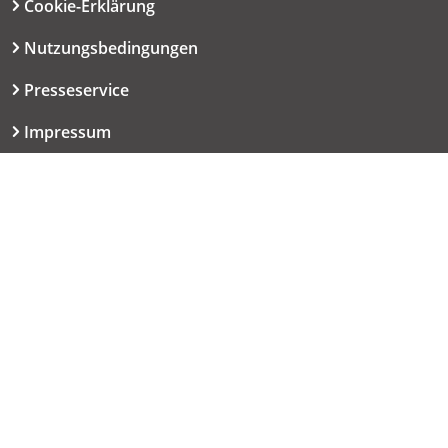
Cookie-Erklärung
Nutzungsbedingungen
Presseservice
Impressum
Datenschutzerklärung
Kontakt
06151 667-9614
redaktion@haut.de
Dolivostraße 9
64293 Darmstadt