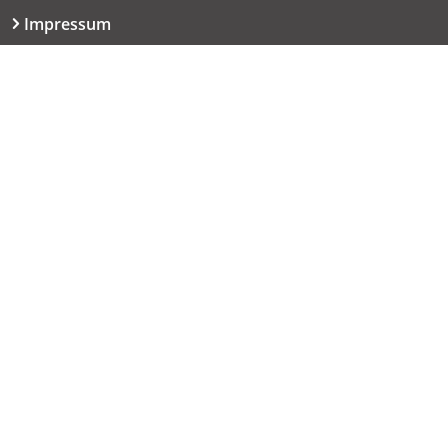
Impressum
Datenschutzerklärung
Kontakt
06151 667-9614
redaktion@haut.de
Dolivostraße 9
64293 Darmstadt
Copyright © 2005 - 2026 haut.de. Alle Rechte vorbehalten.