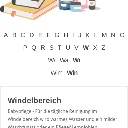
A
B
C
D
E
F
G
H
I
J
K
L
M
N
O
P
Q
R
S
T
U
V
W
X
Z
W/
Wa
Wi
Wim
Win
Windelbereich
Babypflege - Für die tägliche Reinigung im
Windelbereich wird warmes Wasser und ein milder
Waschzusatz oder ein Pflegeöl empfohlen.