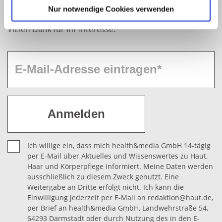
informiert werden? Dann abonnieren Sie bitte mit
Nur notwendige Cookies verwenden
Sie können Ihre Einwilligung jederzeit von der
Cookie-
einem Klick unseren kostenfreien haut.de-Newsletter.
Erklärung
in unserer Website ändern oder wiederrufen.
Vielen Dank für Ihr Interesse.
Ich willige ein, dass mich health&media GmbH 14-tägig
per E-Mail über Aktuelles und Wissenswertes zu Haut,
Haar und Körperpflege informiert. Meine Daten werden
ausschließlich zu diesem Zweck genutzt. Eine
Weitergabe an Dritte erfolgt nicht. Ich kann die
Einwilligung jederzeit per E-Mail an redaktion@haut.de,
per Brief an health&media GmbH, Landwehrstraße 54,
64293 Darmstadt oder durch Nutzung des in den E-