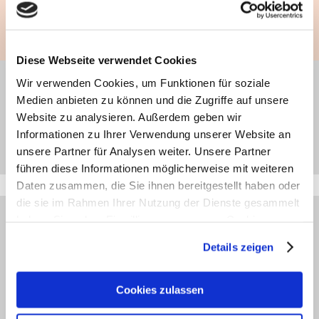
Zum Interview
Diese Webseite verwendet Cookies
Wir verwenden Cookies, um Funktionen für soziale
haut.de-Newsletter anmelden
Medien anbieten zu können und die Zugriffe auf unsere
Website zu analysieren. Außerdem geben wir
Informationen zu Ihrer Verwendung unserer Website an
Jetzt abonnieren
unsere Partner für Analysen weiter. Unsere Partner
führen diese Informationen möglicherweise mit weiteren
Daten zusammen, die Sie ihnen bereitgestellt haben oder
die sie im Rahmen Ihrer Nutzung der Dienste gesammelt
haben. Sie geben Einwilligung zu unseren Cookies, wenn
JETZT ANMELDEN
Sie unsere Webseite weiterhin nutzen.
Newsletter
Details zeigen
Erfahren Sie in unserer
Datenschutzerklärung
mehr
Möchten Sie gerne 14-tägig über Aktuelles und
darüber, wer wir sind, wie Sie uns kontaktieren können
Cookies zulassen
Wissenswertes zu Haut, Haar und Körperpflege
und wie wir personenbezogene Daten verarbeiten.