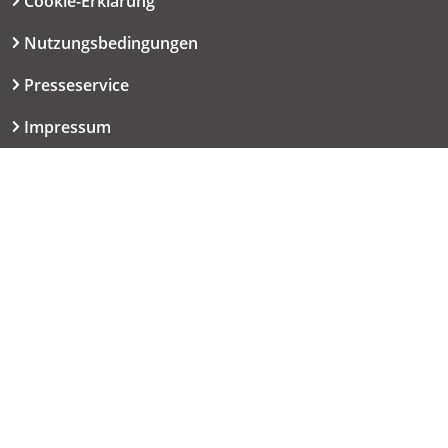
Cookie-Erklärung
Nutzungsbedingungen
Presseservice
Impressum
Datenschutzerklärung
Kontakt
06151 667-9614
redaktion@haut.de
Dolivostraße 9
64293 Darmstadt