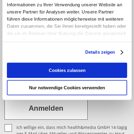
JETZT ANMELDEN
Informationen zu Ihrer Verwendung unserer Website an
Newsletter
unsere Partner für Analysen weiter. Unsere Partner
führen diese Informationen möglicherweise mit weiteren
Möchten Sie gerne 14-tägig über Aktuelles und
Daten zusammen, die Sie ihnen bereitgestellt haben oder
Wissenswertes zu Haut, Haar und Körperpflege
die sie im Rahmen Ihrer Nutzung der Dienste gesammelt
informiert werden? Dann abonnieren Sie bitte mit
haben. Sie geben Einwilligung zu unseren Cookies, wenn
Sie unsere Webseite weiterhin nutzen.
einem Klick unseren kostenfreien haut.de-Newsletter.
Details zeigen
Vielen Dank für Ihr Interesse.
Erfahren Sie in unserer
Datenschutzerklärung
mehr
darüber, wer wir sind, wie Sie uns kontaktieren können
Cookies zulassen
und wie wir personenbezogene Daten verarbeiten.
Nur notwendige Cookies verwenden
Sie können Ihre Einwilligung jederzeit von der
Cookie-
Erklärung
in unserer Website ändern oder wiederrufen.
Ich willige ein, dass mich health&media GmbH 14-tägig
per E-Mail über Aktuelles und Wissenswertes zu Haut,