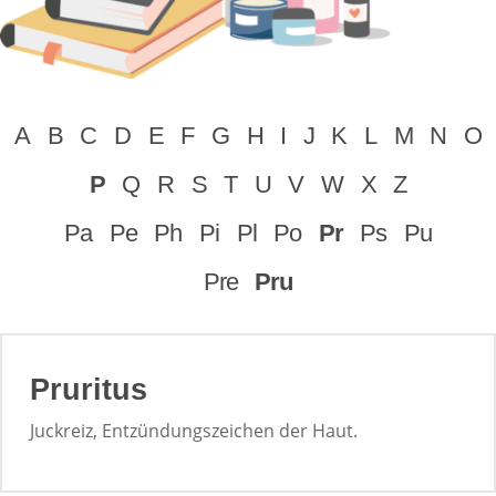
A
B
C
D
E
F
G
H
I
J
K
L
M
N
O
P
Q
R
S
T
U
V
W
X
Z
Pa
Pe
Ph
Pi
Pl
Po
Pr
Ps
Pu
Pre
Pru
Pruritus
Juckreiz, Entzündungszeichen der Haut.