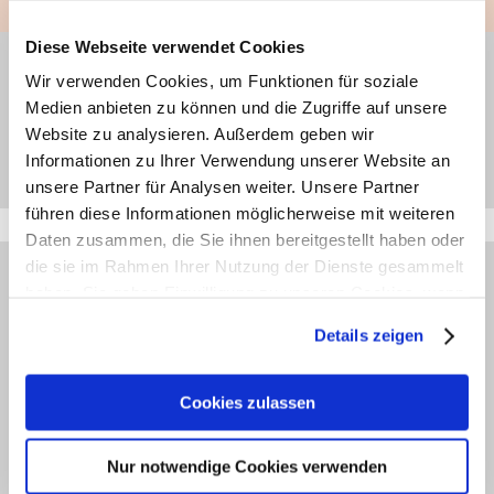
Diese Webseite verwendet Cookies
haut.de-Newsletter anmelden
Wir verwenden Cookies, um Funktionen für soziale
Medien anbieten zu können und die Zugriffe auf unsere
Website zu analysieren. Außerdem geben wir
Jetzt abonnieren
Informationen zu Ihrer Verwendung unserer Website an
unsere Partner für Analysen weiter. Unsere Partner
führen diese Informationen möglicherweise mit weiteren
Daten zusammen, die Sie ihnen bereitgestellt haben oder
die sie im Rahmen Ihrer Nutzung der Dienste gesammelt
JETZT ANMELDEN
haben. Sie geben Einwilligung zu unseren Cookies, wenn
Newsletter
Sie unsere Webseite weiterhin nutzen.
Details zeigen
Möchten Sie gerne 14-tägig über Aktuelles und
Erfahren Sie in unserer
Datenschutzerklärung
mehr
darüber, wer wir sind, wie Sie uns kontaktieren können
Wissenswertes zu Haut, Haar und Körperpflege
Cookies zulassen
und wie wir personenbezogene Daten verarbeiten.
informiert werden? Dann abonnieren Sie bitte mit
einem Klick unseren kostenfreien haut.de-Newsletter.
Nur notwendige Cookies verwenden
Sie können Ihre Einwilligung jederzeit von der
Cookie-