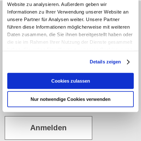
Website zu analysieren. Außerdem geben wir
Informationen zu Ihrer Verwendung unserer Website an
JETZT ANMELDEN
unsere Partner für Analysen weiter. Unsere Partner
Newsletter
führen diese Informationen möglicherweise mit weiteren
Daten zusammen, die Sie ihnen bereitgestellt haben oder
Möchten Sie gerne 14-tägig über Aktuelles und
die sie im Rahmen Ihrer Nutzung der Dienste gesammelt
Wissenswertes zu Haut, Haar und Körperpflege
haben. Sie geben Einwilligung zu unseren Cookies, wenn
informiert werden? Dann abonnieren Sie bitte mit
Sie unsere Webseite weiterhin nutzen.
Details zeigen
einem Klick unseren kostenfreien haut.de-Newsletter.
Erfahren Sie in unserer
Datenschutzerklärung
mehr
Vielen Dank für Ihr Interesse.
darüber, wer wir sind, wie Sie uns kontaktieren können
Cookies zulassen
und wie wir personenbezogene Daten verarbeiten.
Nur notwendige Cookies verwenden
Sie können Ihre Einwilligung jederzeit von der
Cookie-
Erklärung
in unserer Website ändern oder wiederrufen.