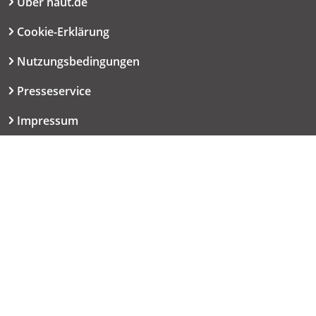
Über haut.de
Cookie-Erklärung
Nutzungsbedingungen
Presseservice
Impressum
Datenschutzerklärung
Kontakt
06151 667-9614
redaktion@haut.de
Dolivostraße 9