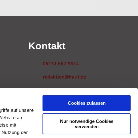
n
Kontakt
06151 667-9614
redaktion@haut.de
Landwehrstraße 54
64293 Darmstadt
gen
Cookies zulassen
iffe auf unsere
Website an
Nur notwendige Cookies
eise mit
verwenden
r Nutzung der