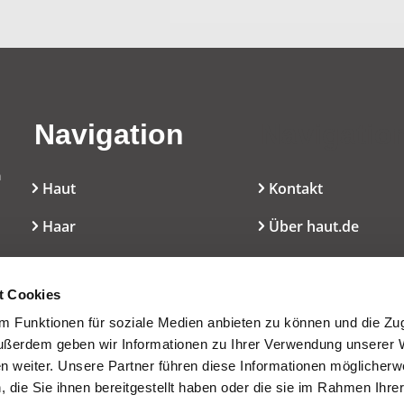
Navigation
Navigatio
n
Haut
Kontakt
Haar
Über haut.de
Mundpflege
Cookie-Erklärung
l
t Cookies
Dekoratives
Nutzungsbedingun
 Funktionen für soziale Medien anbieten zu können und die Zugr
Düfte
Presseservice
ußerdem geben wir Informationen zu Ihrer Verwendung unserer 
en weiter. Unsere Partner führen diese Informationen möglicherw
Inhaltsstoffe/INCI
die Sie ihnen bereitgestellt haben oder die sie im Rahmen Ihre