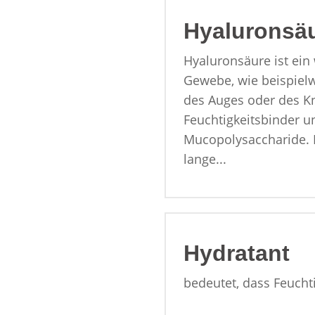
Hyaluronsä
Hyaluronsäure ist ein
Gewebe, wie beispiel
des Auges oder des Kn
Feuchtigkeitsbinder u
Mucopolysaccharide. D
lange...
Hydratant
bedeutet, dass Feucht