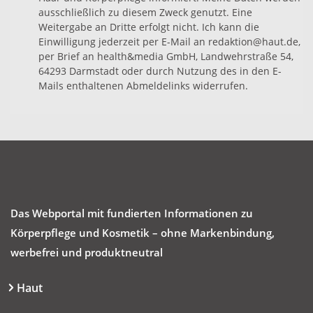
ausschließlich zu diesem Zweck genutzt. Eine
Weitergabe an Dritte erfolgt nicht. Ich kann die
Einwilligung jederzeit per E-Mail an redaktion@haut.de,
per Brief an health&media GmbH, Landwehrstraße 54,
64293 Darmstadt oder durch Nutzung des in den E-
Mails enthaltenen Abmeldelinks widerrufen.
Das Webportal mit fundierten Informationen zu
Körperpflege und Kosmetik – ohne Markenbindung,
werbefrei und produktneutral
Haut