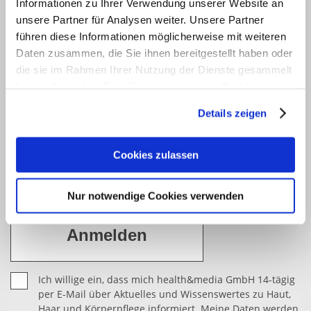
Informationen zu Ihrer Verwendung unserer Website an
Newsletter
unsere Partner für Analysen weiter. Unsere Partner
führen diese Informationen möglicherweise mit weiteren
Möchten Sie gerne 14-tägig über Aktuelles und
Daten zusammen, die Sie ihnen bereitgestellt haben oder
Wissenswertes zu Haut, Haar und Körperpflege
die sie im Rahmen Ihrer Nutzung der Dienste gesammelt
informiert werden? Dann abonnieren Sie bitte mit
haben. Sie geben Einwilligung zu unseren Cookies, wenn
einem Klick unseren kostenfreien haut.de-Newsletter.
Sie unsere Webseite weiterhin nutzen.
Details zeigen
Vielen Dank für Ihr Interesse.
Erfahren Sie in unserer
Datenschutzerklärung
mehr
darüber, wer wir sind, wie Sie uns kontaktieren können
Cookies zulassen
und wie wir personenbezogene Daten verarbeiten.
Nur notwendige Cookies verwenden
Sie können Ihre Einwilligung jederzeit von der
Cookie-
Erklärung
in unserer Website ändern oder wiederrufen.
Ich willige ein, dass mich health&media GmbH 14-tägig
per E-Mail über Aktuelles und Wissenswertes zu Haut,
Haar und Körperpflege informiert. Meine Daten werden