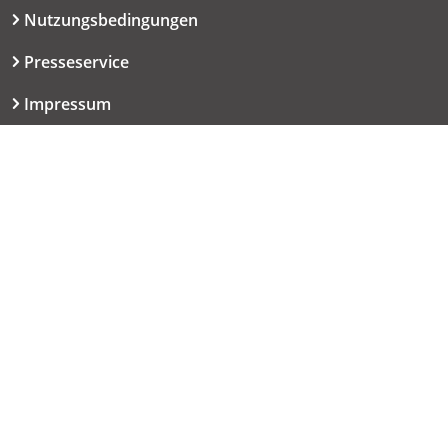
Nutzungsbedingungen
Presseservice
Impressum
Datenschutzerklärung
Kontakt
06151 667-9614
redaktion@haut.de
Dolivostraße 9
64293 Darmstadt