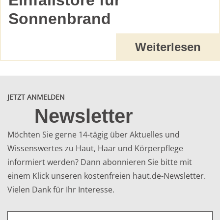
SORBITAN STEARATE
Sonnenbrand
Stearinsäure-Sorbitolester
Weiterlesen
STEARETH-2
(Poly-)Ethylenglycolether des Stearylakohols
(durchschnittlich 2 Einheiten -CH2-CH2-O-)
STEARETH-21
JETZT ANMELDEN
Polyethylenglycolether des Stearylakohols
Newsletter
(durchschnittlich 21 Einheiten -CH2-CH2-O-)
Möchten Sie gerne 14-tägig über Aktuelles und
STEARIC ACID
Wissenswertes zu Haut, Haar und Körperpflege
Stearinsäure, Octadecansäure, n-Octadecansäure
informiert werden? Dann abonnieren Sie bitte mit
SUCROSE LAURATE
einem Klick unseren kostenfreien haut.de-Newsletter.
Veresterungsprodukt von Laurinsäure mit Saccharose
Vielen Dank für Ihr Interesse.
(Rohrzucker)