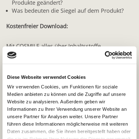
Produkte geändert?
PEG-40 HYDROGENATED CASTOR OIL
Was bedeuten die Siegel auf dem Produkt?
Make-up-Produkte
Hydriertes und ethoxyliertes Rizinusöl
(durchschnittlich 40 Einheiten -CH2-CH2-O-)
Mascara/Wimperntusche
Kostenfreier Download:
PEG-40 STEARATE
Nagelhaut-Pflege/-Entferner
Polyethylenglycolester des Stearinsäure
Mit COSMILE alles über Inhaltsstoffe
Parfum-Öl/Parfum-Creme
(durchschnittlich 40 Einheiten -CH2-CH2-O-)
kosmetischer Produkte erfahren:
Peeling-Produkte (chemisch)
PEG-7 GLYCERYL COCOATE
Barcode scannen
Kokosfettsäure-Glycerinester, ethoxyliert
Peeling-Produkte (mechanisch)
Diese Webseite verwendet Cookies
(durchschnittlich 7 Einheiten -CH2-CH2-O-)
oder
Pre- und After-Shave-Produkte
Wir verwenden Cookies, um Funktionen für soziale
PEG-7 HYDROGENATED CASTOR OIL
Medien anbieten zu können und die Zugriffe auf unsere
Integrierte Texterkennung nutzen
Pre- und Aftersun Produkte
Website zu analysieren. Außerdem geben wir
Hydriertes und ethoxyliertes Rizinusöl
Informationen zu Ihrer Verwendung unserer Website an
Rasiermittel (Nass- und Trockenrasur)
(durchschnittlich 7 Einheiten -CH2-CH2-O-)
oder
unsere Partner für Analysen weiter. Unsere Partner
Selbstbräunungsmittel
POLYGLYCERYL-3 DIISOSTEARATE
führen diese Informationen möglicherweise mit weiteren
Direkt den gesuchten Inhaltsstoff eingeben
Daten zusammen, die Sie ihnen bereitgestellt haben oder
Veresterungsprodukt der Isostearinsäure mit
Shampoo-Konzentrate
die sie im Rahmen Ihrer Nutzung der Dienste gesammelt