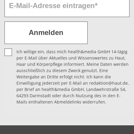
SUCROSE MYRISTATE
Veresterungsprodukt von Myristinsäure mit
Saccharose (Rohrzucker)
SUCROSE RICINOLEATE
Veresterungsprodukt von Ricinolsäure mit Saccharose
(Rohrzucker)
Ich willige ein, dass mich health&media GmbH 14-tägig
per E-Mail über Aktuelles und Wissenswertes zu Haut,
TRICETEARETH-4 PHOSPHATE
Haar und Körperpflege informiert. Meine Daten werden
Polyethylenglycolether des Cetearylakohols
ausschließlich zu diesem Zweck genutzt. Eine
(durchschnittlich 4 Einheiten -CH2-CH2-O-),
Weitergabe an Dritte erfolgt nicht. Ich kann die
Einwilligung jederzeit per E-Mail an redaktion@haut.de,
Veresterungsprodukt mit Phosphorsäure (3:1)
per Brief an health&media GmbH, Landwehrstraße 54,
64293 Darmstadt oder durch Nutzung des in den E-
Mails enthaltenen Abmeldelinks widerrufen.