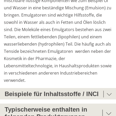
mischbare flüssige Komponenten wie zum Beispiel Öl 
und Wasser in eine beständige Mischung (Emulsion) zu 
bringen. Emulgatoren sind wichtige Hilfsstoffe, die 
Weiterführende
Produktsicherheit
sowohl in Wasser als auch in Fetten und Ölen löslich 
Literatur
sind. Die Moleküle eines Emulgators bestehen aus zwei 
Teilen, einem fettliebenden (lipophilen) und einem 
wasserliebenden (hydrophilen) Teil. Die häufig auch als 
Tenside bezeichneten Emulgatoren  werden neben der 
Kosmetik in der Pharmazie, der 
Lebensmitteltechnologie, in Haushaltsprodukten sowie 
in verschiedenen andereren Industriebereichen 
verwendet.
Beispiele für Inhaltsstoffe / INCI
CETEARETH-20
Typischerweise enthalten in
Polyethylenglycolether des Cetearylakohols