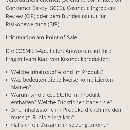
Haarglättungsmittel
LECITHIN
Consumer Safety, SCCS), Cosmetic Ingredient
Haarstyling-Produkte (sonstige)
Lecithin
Review (CIR) oder dem Bundesinstitut für
Risikobewertung (BfR)
Handpflegeprodukte
PEG-120 METHYL GLUCOSE DIOLEATE
Veresterungsprodukt der Ölsäure mit Methylglucose
Hautbleichmittel
Information am Point-of-Sale
(2:1), ethoxyliert (durchschnittlich 120 Einheiten -CH2-
Intimpflegeprodukte
Die COSMILE-App liefert Antworten auf Ihre
CH2-O-)
Fragen beim Kauf von Kosmetikprodukten:
Körperfarben
PEG-18 GLYCERYL OLEATE/COCOATE
Veresterungsprodukt von Kokosfettsäuren und
Körperpflegeprodukte
Welche Inhaltsstoffe sind im Produkt?
Ölsäure mit exthoxyliertem Glycerin (durchschnittlich
Was bedeuten die teilweise komplizierten
Lidschatten
Namen?
18 Einheiten -CH2-CH2-O-)
Lippen-Konturenstift
Warum sind diese Stoffe im Produkt
PEG-20 GLYCERYL STEARATE
enthalten? Welche Funktionen haben sie?
Lippenpflegeprodukte
Stearinsäureglycerinester (Glycerinmonostearat),
Sind Inhaltsstoffe im Produkt, die ich meiden
ethoxyliert (durchschnittlich 20 Einheiten -CH2-CH2-
muss (z. B. als Allergiker)?
Lippenstift-Versiegelung
O-)
Hat sich die Zusammensetzung „meiner“
Make-up-Entferner