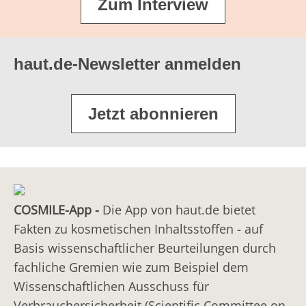
Zum Interview
Desodorantien (Deodorants)
Octadecensäure-Glycerinester (1:1); mit Anteilen von
Kalium- oder Natriumoleat
Epilations-Produkte
GLYCERYL STEARATE
Eyeliner
haut.de-Newsletter anmelden
Glycerinstearat, Glycerinmonostearat, Stearinsäure-
Fußpflegeprodukte
Glycerinester
Jetzt abonnieren
Gesichtsmasken
GLYCERYL STEARATE SE
Glycerinstearat, Glycerinmonostearat, Stearinsäure-
Gesichtspflegeprodukte
Glycerinester; mit Anteilen von Kalium- oder
Haarbleich-/Entfärbungsmittel
Natriumstearat
Haarfarben (oxidativ)
COSMILE-App -
Die App von haut.de bietet
GLYCOL STEARATE SE
Haarfarbprodukte (nicht oxidativ)
Fakten zu kosmetischen Inhaltsstoffen - auf
Stearinsäureglycolester (1:1), Glycolstearat; mit
Basis wissenschaftlicher Beurteilungen durch
Anteilen von Kalium- oder Natriumstearat
Haarfestiger (Pflege)
fachliche Gremien wie zum Beispiel dem
LANOLIN
Haarfestiger (Styling)
Wissenschaftlichen Ausschuss für
Wollwachs, Wollfett
Verbrauchersicherheit (Scientific Committee on