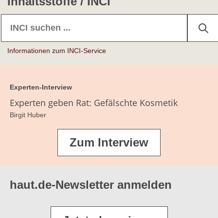
Inhaltsstoffe / INCI
Farbstoffe/Farbpigmente
Feuchthaltemittel
Gelbildner
Informationen zum INCI-Service
Haarfarbstoffe
Haarfestigende Polymere
Experten-Interview
Haarpflegestoffe/Konditioniermittel
Experten geben Rat: Gefälschte Kosmetik
Birgit Huber
Konservierungsmittel
Lösungsmittel
Zum Interview
Parfüm/Duftstoffe
Sonnenschutz-/UV-Filter
haut.de-Newsletter anmelden
Stabilisatoren
Tenside