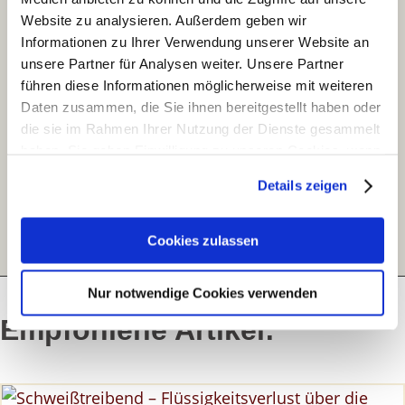
kosmetischer Produkte erfahren:
Website zu analysieren. Außerdem geben wir
Informationen zu Ihrer Verwendung unserer Website an
Barcode scannen
unsere Partner für Analysen weiter. Unsere Partner
führen diese Informationen möglicherweise mit weiteren
oder
Daten zusammen, die Sie ihnen bereitgestellt haben oder
die sie im Rahmen Ihrer Nutzung der Dienste gesammelt
Integrierte Texterkennung nutzen
haben. Sie geben Einwilligung zu unseren Cookies, wenn
Sie unsere Webseite weiterhin nutzen.
oder
Details zeigen
Erfahren Sie in unserer
Datenschutzerklärung
mehr
Direkt den gesuchten Inhaltsstoff eingeben
darüber, wer wir sind, wie Sie uns kontaktieren können
Cookies zulassen
und wie wir personenbezogene Daten verarbeiten.
Nur notwendige Cookies verwenden
Sie können Ihre Einwilligung jederzeit von der
Cookie-
Empfohlene Artikel:
Erklärung
in unserer Website ändern oder wiederrufen.