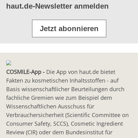
GLYCINE
Produkte zur Pflege von Kopfhaut und
haut.de-Newsletter anmelden
Glycin; 2-Aminoessigsäure
Haarwurzeln
GUAR HYDROXYPROPYLTRIMONIUM CHLORIDE
Shampoo-Konzentrate
Jetzt abonnieren
Quartäres Trimethyl-hydroxypropyl-Ammoniumsalz
Shampoos
auf Basis von Guarkernmehl
Sonnenschutzprodukte für das Haar
HYDROLYZED COTTONSEED PROTEIN
HYDROLYZED EGG PROTEIN
COSMILE-App -
Die App von haut.de bietet
Hydrolysiertes Hühnereiprotein
Fakten zu kosmetischen Inhaltsstoffen - auf
HYDROLYZED KERATIN
Basis wissenschaftlicher Beurteilungen durch
Hydrolysiertes Keratin
fachliche Gremien wie zum Beispiel dem
Wissenschaftlichen Ausschuss für
HYDROLYZED OAT PROTEIN
Verbrauchersicherheit (Scientific Committee on
Haferproteinhydrolysat
Consumer Safety, SCCS), Cosmetic Ingredient
HYDROLYZED SILK
Review (CIR) oder dem Bundesinstitut für
Seidenproteinhydrolysat