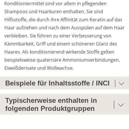
Konditioniermittel sind vor allem in pflegenden 
Shampoos und Haarkuren enthalten. Sie sind 
Weiterführende
Produktsicherheit
Hilfsstoffe, die durch ihre Affinität zum Keratin auf das 
Literatur
Haar aufziehen und nach dem Ausspülen auf dem Haar 
verbleiben. Sie führen zu einer Verbesserung von 
Kämmbarkeit, Griff und einem schöneren Glanz des 
Haares. Als konditionierend wirkende Stoffe gelten 
beispielsweise quaternäre Ammoniumverbindungen, 
Eiweißderivate und Wollwachse.
Beispiele für Inhaltsstoffe / INCI
AMP-ISOSTEAROYL HYDROLYZED SOY PROTEIN
Typischerweise enthalten in
folgenden Produktgruppen
CAESALPINIA SPINOSA GUM
Tara; Guarango
2-in-1-Shampoo