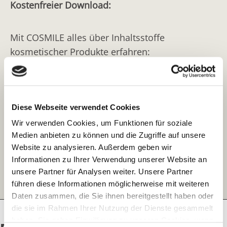
Kostenfreier Download:
LANOLIN ALCOHOL
Wollwachsalkohole, Alcolanum, Handelsname:
Mit COSMILE alles über Inhaltsstoffe
Amerchol® L-101
kosmetischer Produkte erfahren:
LANOLIN RICINOLEATE
Barcode scannen
ORYZANOL
Oryzanol, Gamma-Oryzanol
oder
Diese Webseite verwendet Cookies
PANTHENOL
Integrierte Texterkennung nutzen
Wir verwenden Cookies, um Funktionen für soziale
Dexpanthenol, D-Panthenol, Pantothenylalkohol,
Medien anbieten zu können und die Zugriffe auf unsere
Pantothenol, Provitamin B5
oder
Website zu analysieren. Außerdem geben wir
Informationen zu Ihrer Verwendung unserer Website an
POLYQUATERNIUM-10
Direkt den gesuchten Inhaltsstoff eingeben
unsere Partner für Analysen weiter. Unsere Partner
Quartäres Trimethylammoniumsalz der
führen diese Informationen möglicherweise mit weiteren
Hydroxyethylcellulose
Daten zusammen, die Sie ihnen bereitgestellt haben oder
die sie im Rahmen Ihrer Nutzung der Dienste gesammelt
POLYQUATERNIUM-105
haben. Sie geben Einwilligung zu unseren Cookies, wenn