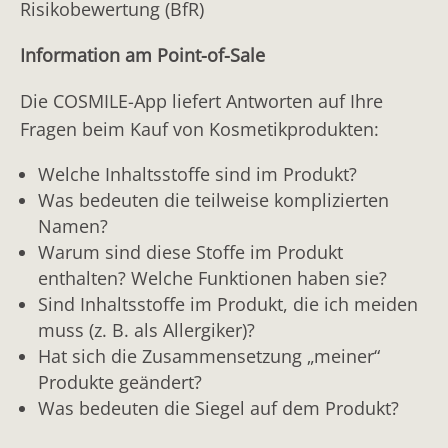
Risikobewertung (BfR)
HYDROXYPROPYL OXIDIZED STARCH PG-
Information am Point-of-Sale
TRIMONIUM CHLORIDE
Quartäres Trimethylammoniumsalz aus oxidierter
Die COSMILE-App liefert Antworten auf Ihre
Hydroxypropylstärke
Fragen beim Kauf von Kosmetikprodukten:
HYDROXYPROPYLTRIMONIUM HYDROLYZED MILK
Welche Inhaltsstoffe sind im Produkt?
PROTEIN
Was bedeuten die teilweise komplizierten
Quartäres Trimethylammoniumsalz aus
Namen?
Milchproteinhydrolysat
Warum sind diese Stoffe im Produkt
enthalten? Welche Funktionen haben sie?
HYDROXYPROPYLTRIMONIUM HYDROLYZED RICE
Sind Inhaltsstoffe im Produkt, die ich meiden
BRAN PROTEIN
muss (z. B. als Allergiker)?
HYDROXYPROPYLTRIMONIUM HYDROLYZED
Hat sich die Zusammensetzung „meiner“
Produkte geändert?
WHEAT STARCH
Was bedeuten die Siegel auf dem Produkt?
Quartäres Trimethylammoniumsalz aus
Weizenstärkehydrolysat