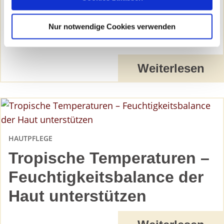
Schweißtreibend –
und wie wir personenbezogene Daten verarbeiten.
Flüssigkeitsverlust über
Nur notwendige Cookies verwenden
Sie können Ihre Einwilligung jederzeit von der
Cookie-
die Haut
Erklärung
in unserer Website ändern oder wiederrufen.
Weiterlesen
HAUTPFLEGE
Tropische Temperaturen –
Feuchtigkeitsbalance der
Haut unterstützen