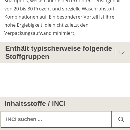
Shampoos, weisen aber einen erhöhten Tensidgehalt 
von 20 bis 30 Prozent und spezielle Waschrohstoff-
Kombinationen auf. Ein besonderer Vorteil ist ihre 
Weiterführende
Produktsicherheit
hohe Ergiebigkeit, die nicht zuletzt den 
Literatur
Verpackungsaufwand minimiert.
Enthält typischerweise folgende
Stoffgruppen
Alkalisierungsmittel/Säuren/Neutralisierungsmitt
el
Antioxidantien
Inhaltsstoffe / INCI
Antischuppen-Wirkstoffe
Emulgatoren
Farbstoffe/Farbpigmente