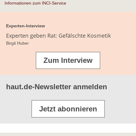
Informationen zum INCI-Service
Feuchthaltemittel
Gelbildner
Experten-Interview
Haarfarbstoffe
Experten geben Rat: Gefälschte Kosmetik
Birgit Huber
Haarpflegestoffe/Konditioniermittel
Konservierungsmittel
Zum Interview
Kühlende Wirkstoffe
Parfüm/Duftstoffe
haut.de-Newsletter anmelden
Rückfettende Substanzen
Stabilisatoren
Jetzt abonnieren
Tenside
Trübungsmittel/Perlglanzmittel