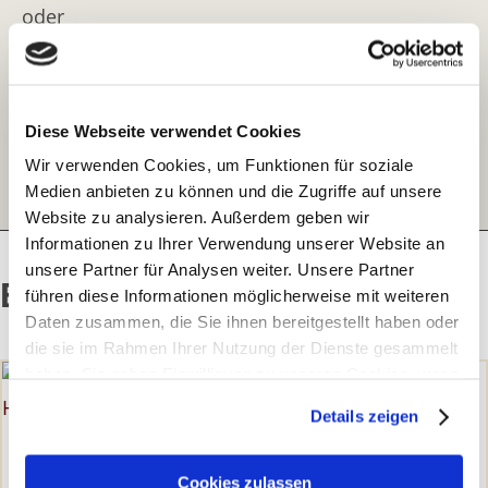
oder
Integrierte Texterkennung nutzen
oder
Diese Webseite verwendet Cookies
Wir verwenden Cookies, um Funktionen für soziale
Direkt den gesuchten Inhaltsstoff eingeben
Medien anbieten zu können und die Zugriffe auf unsere
Website zu analysieren. Außerdem geben wir
Informationen zu Ihrer Verwendung unserer Website an
unsere Partner für Analysen weiter. Unsere Partner
Empfohlene Artikel:
führen diese Informationen möglicherweise mit weiteren
Daten zusammen, die Sie ihnen bereitgestellt haben oder
die sie im Rahmen Ihrer Nutzung der Dienste gesammelt
haben. Sie geben Einwilligung zu unseren Cookies, wenn
Sie unsere Webseite weiterhin nutzen.
Details zeigen
SCHWITZEN
Erfahren Sie in unserer
Datenschutzerklärung
mehr
darüber, wer wir sind, wie Sie uns kontaktieren können
Cookies zulassen