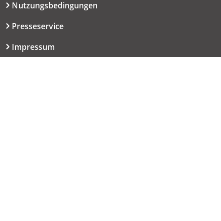
Nutzungsbedingungen
Presseservice
Impressum
Datenschutzerklärung
Kontakt
06151 667-9614
redaktion@haut.de
Dolivostraße 9
64293 Darmstadt