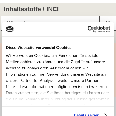
Inhaltsstoffe / INCI
Informationen zum INCI-Service
Diese Webseite verwendet Cookies
Experten-Interview
Wir verwenden Cookies, um Funktionen für soziale
Medien anbieten zu können und die Zugriffe auf unsere
Experten geben Rat: Gefälschte Kosmetik
Website zu analysieren. Außerdem geben wir
Birgit Huber
Informationen zu Ihrer Verwendung unserer Website an
unsere Partner für Analysen weiter. Unsere Partner
Zum Interview
führen diese Informationen möglicherweise mit weiteren
Daten zusammen, die Sie ihnen bereitgestellt haben oder
die sie im Rahmen Ihrer Nutzung der Dienste gesammelt
haben. Sie geben Einwilligung zu unseren Cookies, wenn
haut.de-Newsletter anmelden
Sie unsere Webseite weiterhin nutzen.
Details zeigen