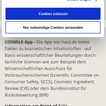
Erfahren Sie in unserer
Datenschutzerklärung
mehr
Jetzt abonnieren
darüber, wer wir sind, wie Sie uns kontaktieren können
Cookies zulassen
und wie wir personenbezogene Daten verarbeiten.
Nur notwendige Cookies verwenden
Sie können Ihre Einwilligung jederzeit von der
Cookie-
Erklärung
in unserer Website ändern oder wiederrufen.
COSMILE-App -
Die App von haut.de bietet
Fakten zu kosmetischen Inhaltsstoffen - auf
Basis wissenschaftlicher Beurteilungen durch
fachliche Gremien wie zum Beispiel dem
Wissenschaftlichen Ausschuss für
Verbrauchersicherheit (Scientific Committee on
Consumer Safety, SCCS), Cosmetic Ingredient
Review (CIR) oder dem Bundesinstitut für
Risikobewertung (BfR)
Information am Point-of-Sale