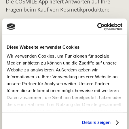
Die COSMILE-App liefert Antworten auf Ihre
Fragen beim Kauf von Kosmetikprodukten:
Welche Inhaltsstoffe sind im Produkt?
Was bedeuten die teilweise komplizierten
Namen?
Warum sind diese Stoffe im Produkt
Diese Webseite verwendet Cookies
enthalten? Welche Funktionen haben sie?
Wir verwenden Cookies, um Funktionen für soziale
Sind Inhaltsstoffe im Produkt, die ich meiden
Medien anbieten zu können und die Zugriffe auf unsere
muss (z. B. als Allergiker)?
Website zu analysieren. Außerdem geben wir
Hat sich die Zusammensetzung „meiner“
Informationen zu Ihrer Verwendung unserer Website an
Produkte geändert?
unsere Partner für Analysen weiter. Unsere Partner
Was bedeuten die Siegel auf dem Produkt?
führen diese Informationen möglicherweise mit weiteren
Daten zusammen, die Sie ihnen bereitgestellt haben oder
Kostenfreier Download:
die sie im Rahmen Ihrer Nutzung der Dienste gesammelt
haben. Sie geben Einwilligung zu unseren Cookies, wenn
Sie unsere Webseite weiterhin nutzen.
Mit COSMILE alles über Inhaltsstoffe
Details zeigen