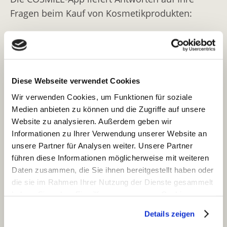
Fragen beim Kauf von Kosmetikprodukten:
Welche Inhaltsstoffe sind im Produkt?
Was bedeuten die teilweise komplizierten
Namen?
Warum sind diese Stoffe im Produkt
Diese Webseite verwendet Cookies
enthalten? Welche Funktionen haben sie?
Wir verwenden Cookies, um Funktionen für soziale
Sind Inhaltsstoffe im Produkt, die ich meiden
Medien anbieten zu können und die Zugriffe auf unsere
muss (z. B. als Allergiker)?
Website zu analysieren. Außerdem geben wir
Hat sich die Zusammensetzung „meiner“
Informationen zu Ihrer Verwendung unserer Website an
Produkte geändert?
unsere Partner für Analysen weiter. Unsere Partner
Was bedeuten die Siegel auf dem Produkt?
führen diese Informationen möglicherweise mit weiteren
Daten zusammen, die Sie ihnen bereitgestellt haben oder
Kostenfreier Download:
die sie im Rahmen Ihrer Nutzung der Dienste gesammelt
haben. Sie geben Einwilligung zu unseren Cookies, wenn
Sie unsere Webseite weiterhin nutzen.
Mit COSMILE alles über Inhaltsstoffe
Details zeigen
kosmetischer Produkte erfahren: