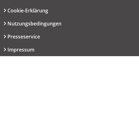
Cookie-Erklärung
Nutzungsbedingungen
Presseservice
Impressum
Datenschutzerklärung
Kontakt
06151 667-9614
redaktion@haut.de
Dolivostraße 9