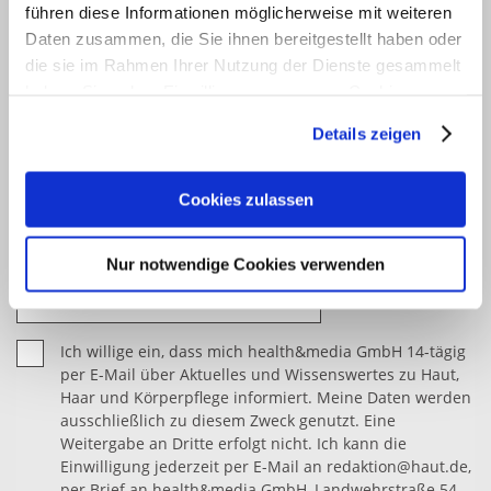
Wissenswertes zu Haut, Haar und Körperpflege
führen diese Informationen möglicherweise mit weiteren
informiert werden? Dann abonnieren Sie bitte mit
Daten zusammen, die Sie ihnen bereitgestellt haben oder
einem Klick unseren kostenfreien haut.de-Newsletter.
die sie im Rahmen Ihrer Nutzung der Dienste gesammelt
haben. Sie geben Einwilligung zu unseren Cookies, wenn
Vielen Dank für Ihr Interesse.
Sie unsere Webseite weiterhin nutzen.
Details zeigen
Erfahren Sie in unserer
Datenschutzerklärung
mehr
darüber, wer wir sind, wie Sie uns kontaktieren können
Cookies zulassen
und wie wir personenbezogene Daten verarbeiten.
Nur notwendige Cookies verwenden
Sie können Ihre Einwilligung jederzeit von der
Cookie-
Erklärung
in unserer Website ändern oder wiederrufen.
Ich willige ein, dass mich health&media GmbH 14-tägig
per E-Mail über Aktuelles und Wissenswertes zu Haut,
Haar und Körperpflege informiert. Meine Daten werden
ausschließlich zu diesem Zweck genutzt. Eine
Weitergabe an Dritte erfolgt nicht. Ich kann die
Einwilligung jederzeit per E-Mail an redaktion@haut.de,
per Brief an health&media GmbH, Landwehrstraße 54,