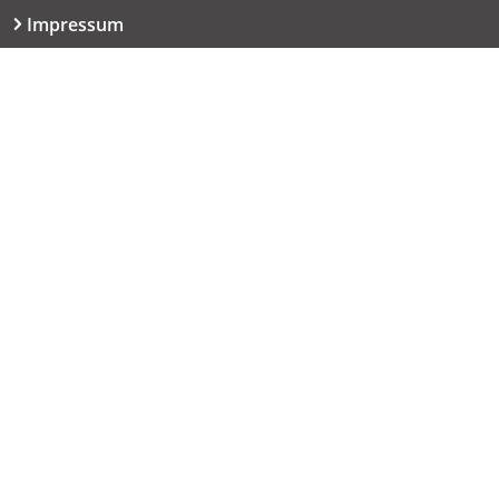
Impressum
Datenschutzerklärung
Kontakt
06151 667-9614
redaktion@haut.de
Dolivostraße 9
64293 Darmstadt
Copyright © 2005 - 2026 haut.de. Alle Rechte vorbehalten.