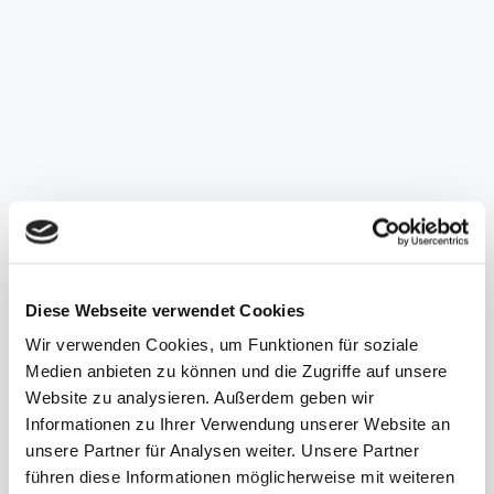
muss (z. B. als Allergiker)?
Hat sich die Zusammensetzung „meiner“
Produkte geändert?
Was bedeuten die Siegel auf dem Produkt?
Kostenfreier Download:
Mit COSMILE alles über Inhaltsstoffe
kosmetischer Produkte erfahren:
Diese Webseite verwendet Cookies
Barcode scannen
Wir verwenden Cookies, um Funktionen für soziale
oder
Medien anbieten zu können und die Zugriffe auf unsere
Website zu analysieren. Außerdem geben wir
Integrierte Texterkennung nutzen
Informationen zu Ihrer Verwendung unserer Website an
unsere Partner für Analysen weiter. Unsere Partner
oder
führen diese Informationen möglicherweise mit weiteren