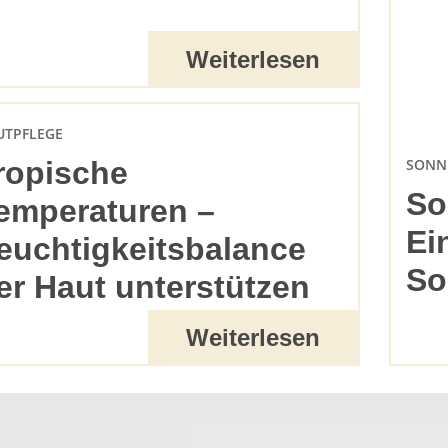
Weiterlesen
UTPFLEGE
SONN
ropische
So
emperaturen –
Ei
euchtigkeitsbalance
So
er Haut unterstützen
Weiterlesen