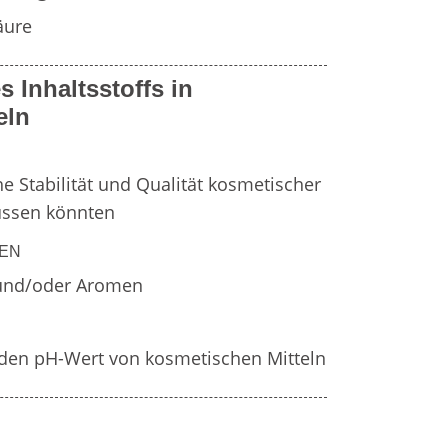
Fr
e
Zahnersatz
äure
s Inhaltsstoffs in
Wei
Produktsicherheit
eln
Lit
e Stabilität und Qualität kosmetischer 
ussen könnten
LEN
n und/oder Aromen
rt den pH-Wert von kosmetischen Mitteln