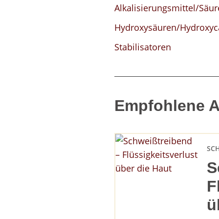
Alkalisierungsmittel/Säu
Hydroxysäuren/Hydroxyc
Stabilisatoren
Empfohlene Ar
SC
S
F
ü