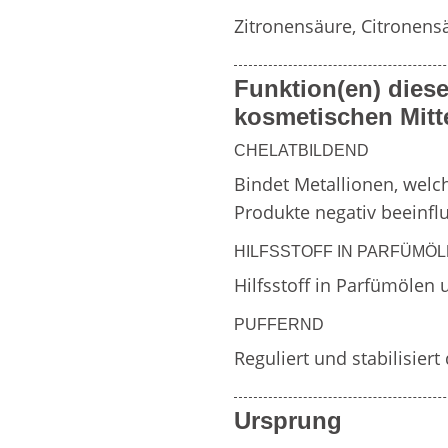
Weitere Inhaltsstoff
Zitronensäure, Citronens
von
Funktion(en) diese
Zahnpflegemitteln
Duftfamilien
kosmetischen Mitt
CHELATBILDEND
Bindet Metallionen, welch
Produkte negativ beeinfl
HILFSSTOFF IN PARFÜMÖ
Hilfsstoff in Parfümöle
PUFFERND
Reguliert und stabilisie
Ursprung