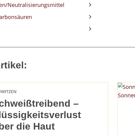
ren/Neutralisierungsmittel
arbonsäuren
tikel:
HWITZEN
chweißtreibend –
lüssigkeitsverlust
ber die Haut