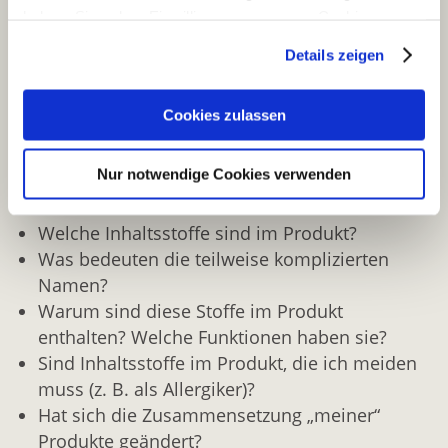
Consumer Safety, SCCS), Cosmetic Ingredient
haben. Sie geben Einwilligung zu unseren Cookies, wenn
Review (CIR) oder dem Bundesinstitut für
Sie unsere Webseite weiterhin nutzen.
Details zeigen
Risikobewertung (BfR)
Erfahren Sie in unserer
Datenschutzerklärung
mehr
Information am Point-of-Sale
darüber, wer wir sind, wie Sie uns kontaktieren können
Cookies zulassen
und wie wir personenbezogene Daten verarbeiten.
Die COSMILE-App liefert Antworten auf Ihre
Nur notwendige Cookies verwenden
Sie können Ihre Einwilligung jederzeit von der
Cookie-
Fragen beim Kauf von Kosmetikprodukten:
Erklärung
in unserer Website ändern oder wiederrufen.
Welche Inhaltsstoffe sind im Produkt?
Was bedeuten die teilweise komplizierten
Namen?
Warum sind diese Stoffe im Produkt
enthalten? Welche Funktionen haben sie?
Sind Inhaltsstoffe im Produkt, die ich meiden
muss (z. B. als Allergiker)?
Hat sich die Zusammensetzung „meiner“
Produkte geändert?