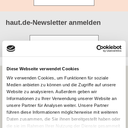
haut.de-Newsletter anmelden
Jetzt abonnieren
Diese Webseite verwendet Cookies
Wir verwenden Cookies, um Funktionen für soziale
COSMILE-App -
Die App von haut.de bietet
Medien anbieten zu können und die Zugriffe auf unsere
Fakten zu kosmetischen Inhaltsstoffen - auf
Website zu analysieren. Außerdem geben wir
Informationen zu Ihrer Verwendung unserer Website an
Basis wissenschaftlicher Beurteilungen durch
unsere Partner für Analysen weiter. Unsere Partner
fachliche Gremien wie zum Beispiel dem
führen diese Informationen möglicherweise mit weiteren
Wissenschaftlichen Ausschuss für
Daten zusammen, die Sie ihnen bereitgestellt haben oder
Verbrauchersicherheit (Scientific Committee on
die sie im Rahmen Ihrer Nutzung der Dienste gesammelt