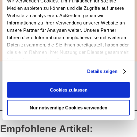
Wir verwenden Cookies, um Funktionen für soziale
Medien anbieten zu können und die Zugriffe auf unsere
Experten-Interview
Website zu analysieren. Außerdem geben wir
Experten geben Rat: Gefälschte Kosmetik
Informationen zu Ihrer Verwendung unserer Website an
Birgit Huber
unsere Partner für Analysen weiter. Unsere Partner
führen diese Informationen möglicherweise mit weiteren
Daten zusammen, die Sie ihnen bereitgestellt haben oder
Zum Interview
die sie im Rahmen Ihrer Nutzung der Dienste gesammelt
haben. Sie geben Einwilligung zu unseren Cookies, wenn
Sie unsere Webseite weiterhin nutzen.
Details zeigen
haut.de-Newsletter anmelden
Erfahren Sie in unserer
Datenschutzerklärung
mehr
darüber, wer wir sind, wie Sie uns kontaktieren können
Cookies zulassen
Jetzt abonnieren
und wie wir personenbezogene Daten verarbeiten.
Nur notwendige Cookies verwenden
Sie können Ihre Einwilligung jederzeit von der
Cookie-
Erklärung
in unserer Website ändern oder wiederrufen.
Empfohlene Artikel: