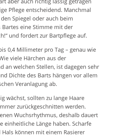
Zahnersatz
rt aber auch richtig lässig getragen
htige Pflege entscheidend. Manchmal
n den Spiegel oder auch beim
Wei
Produktsicherheit
 Bartes eine Stimme mit der
!“ und fordert zur Bartpflege auf.
bis 0,4 Millimeter pro Tag – genau wie
Wie viele Härchen aus der
d an welchen Stellen, ist dagegen sehr
 und Dichte des Barts hängen vor allem
ischen Veranlagung ab.
ig wächst, sollten zu lange Haare
immer zurückgeschnitten werden.
igenen Wuchsrhythmus, deshalb dauert
ne einheitliche Länge haben. Scharfe
Hals können mit einem Rasierer