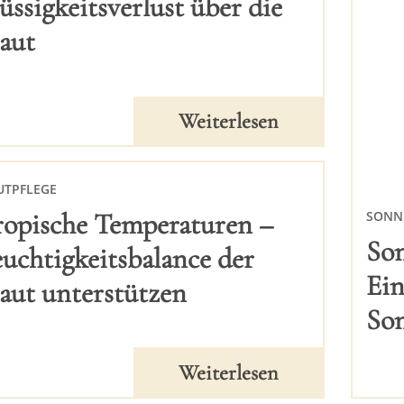
üssigkeitsverlust über die
aut
Weiterlesen
UTPFLEGE
ropische Temperaturen –
SONN
Son
euchtigkeitsbalance der
Ein
aut unterstützen
So
Weiterlesen