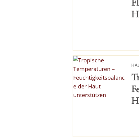
Fl
H
HA
T
F
H