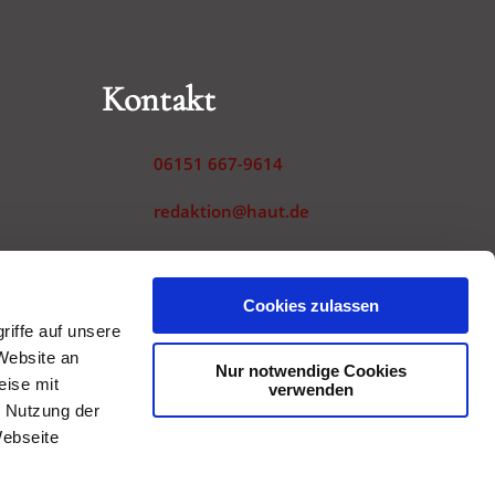
Kontakt
06151 667-9614
redaktion@haut.de
Landwehrstraße 54
64293 Darmstadt
gen
Cookies zulassen
iffe auf unsere
Website an
Nur notwendige Cookies
eise mit
verwenden
r Nutzung der
Webseite