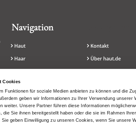
Navigation
Navigation
n
Haut
Kontakt
Haar
Über haut.de
Mundpflege
Cookie-Erklärung
l
t Cookies
Dekoratives
Nutzungsbedingun
 Funktionen für soziale Medien anbieten zu können und die Zugr
Düfte
Presseservice
ußerdem geben wir Informationen zu Ihrer Verwendung unserer 
en weiter. Unsere Partner führen diese Informationen möglicherw
Inhaltsstoffe/INCI
die Sie ihnen bereitgestellt haben oder die sie im Rahmen Ihre
 Sie geben Einwilligung zu unseren Cookies, wenn Sie unsere 
Wissen
Service