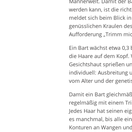
Männerwelt. Damit der Ba
Zahnpflegemitteln
werden kann, ist die ric
meldet sich beim Blick i
Duftfamilien
genüsslichen Kraulen des
Aufforderung „Trimm mich
Ein Bart wächst etwa 0,3 
die Haare auf dem Kopf. 
Gesichtshaut sprießen un
individuell: Ausbreitung
vom Alter und der genet
Damit ein Bart gleichmäß
regelmäßig mit einem Tr
Jedes Haar hat seinen e
es manchmal, bis alle ei
Konturen an Wangen und 