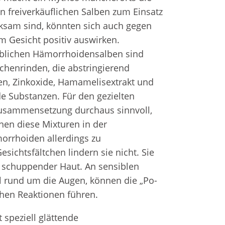
Fr
in freiverkäuflichen Salben zum Einsatz
e
Zahnersatz
sam sind, könnten sich auch gegen
m Gesicht positiv auswirken.
Wei
Produktsicherheit
süblichen Hämorrhoidensalben sind
Lit
ichenrinden, die abstringierend
n, Zinkoxide, Hamamelisextrakt und
e Substanzen. Für den gezielten
 Zusammensetzung durchaus sinnvoll,
nen diese Mixturen in der
orrhoiden allerdings zu
esichtsfältchen lindern sie nicht. Sie
, schuppender Haut. An sensiblen
l rund um die Augen, können die „Po-
chen Reaktionen führen.
 speziell glättende