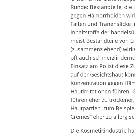
Runde: Bestandteile, die 
Weitere Inhaltsstoff
gegen Hämorrhoiden wirk
von
Falten und Tränensäcke i
Zahnpflegemitteln
Duftfamilien
Inhaltstoffe der handel
meist Bestandteile von E
(zusammenziehend) wirke
oft auch schmerzlindernd
Einsatz am Po ist diese
auf der Gesichtshaut kön
Konzentration gegen Häm
Hautirritationen führen. G
führen eher zu trockener
Hautpartien, zum Beispie
Cremes“ eher zu allergis
Die Kosmetikindustrie hat