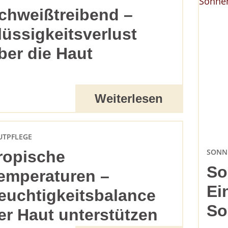
chweißtreibend –
lüssigkeitsverlust
ber die Haut
Weiterlesen
UTPFLEGE
SONN
ropische
So
emperaturen –
Ei
euchtigkeitsbalance
So
er Haut unterstützen