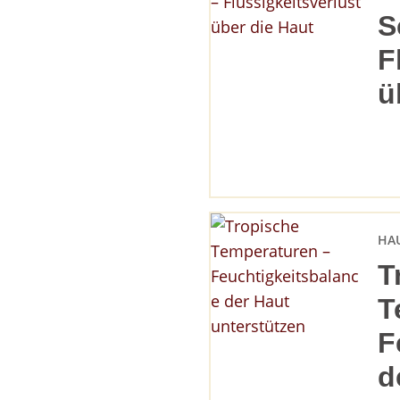
S
F
ü
HA
T
T
F
d