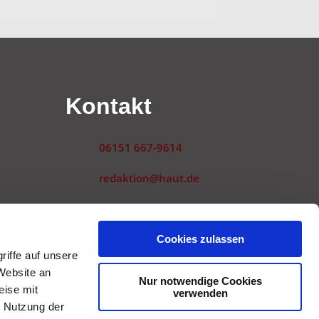
n
Kontakt
06151 667-9614
redaktion@haut.de
Landwehrstraße 54
64293 Darmstadt
gen
Cookies zulassen
iffe auf unsere
Website an
Nur notwendige Cookies
eise mit
verwenden
r Nutzung der