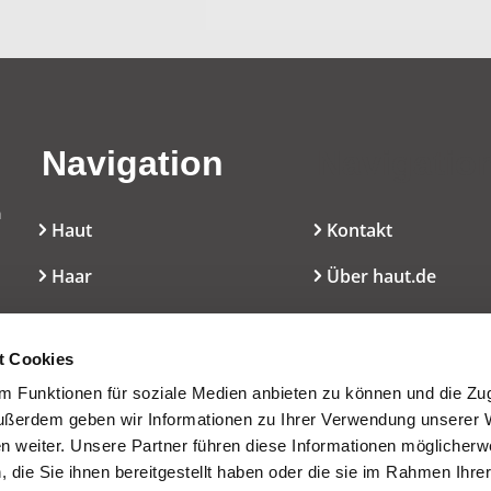
Navigation
Navigatio
n
Haut
Kontakt
Haar
Über haut.de
Mundpflege
Cookie-Erklärung
l
t Cookies
Dekoratives
Nutzungsbedingun
 Funktionen für soziale Medien anbieten zu können und die Zugr
Düfte
Presseservice
ußerdem geben wir Informationen zu Ihrer Verwendung unserer 
en weiter. Unsere Partner führen diese Informationen möglicherw
Inhaltsstoffe/INCI
die Sie ihnen bereitgestellt haben oder die sie im Rahmen Ihre