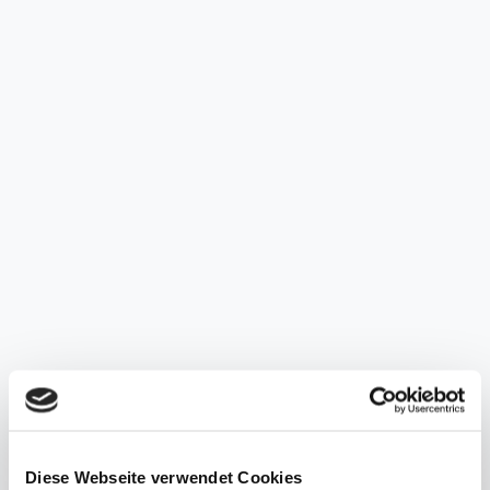
Inhaltsstoffe / INCI
Informationen zum INCI-Service
Experten-Interview
Experten geben Rat: Gefälschte Kosmetik
Birgit Huber
Zum Interview
haut.de-Newsletter anmelden
Diese Webseite verwendet Cookies