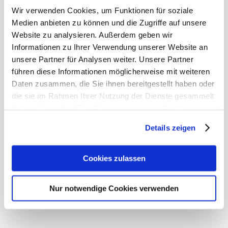
Jetzt abonnieren
Wir verwenden Cookies, um Funktionen für soziale
Medien anbieten zu können und die Zugriffe auf unsere
Website zu analysieren. Außerdem geben wir
Informationen zu Ihrer Verwendung unserer Website an
Empfohlene Artikel:
unsere Partner für Analysen weiter. Unsere Partner
führen diese Informationen möglicherweise mit weiteren
Daten zusammen, die Sie ihnen bereitgestellt haben oder
die sie im Rahmen Ihrer Nutzung der Dienste gesammelt
haben. Sie geben Einwilligung zu unseren Cookies, wenn
Sie unsere Webseite weiterhin nutzen.
Details zeigen
SCHWITZEN
Schweißtreibend –
Erfahren Sie in unserer
Datenschutzerklärung
mehr
darüber, wer wir sind, wie Sie uns kontaktieren können
Cookies zulassen
Flüssigkeitsverlust über die Haut
und wie wir personenbezogene Daten verarbeiten.
Nur notwendige Cookies verwenden
Sie können Ihre Einwilligung jederzeit von der
Cookie-
Weiterlesen
Erklärung
in unserer Website ändern oder wiederrufen.