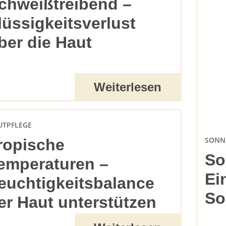
chweißtreibend –
lüssigkeitsverlust
ber die Haut
Weiterlesen
UTPFLEGE
SONN
ropische
So
emperaturen –
Ei
euchtigkeitsbalance
So
er Haut unterstützen