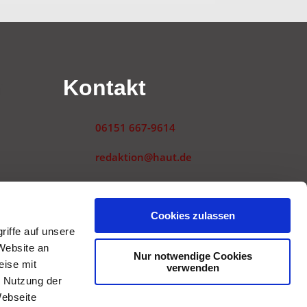
n
Kontakt
06151 667-9614
redaktion@haut.de
Landwehrstraße 54
64293 Darmstadt
gen
Cookies zulassen
iffe auf unsere
Website an
Nur notwendige Cookies
eise mit
verwenden
r Nutzung der
Webseite