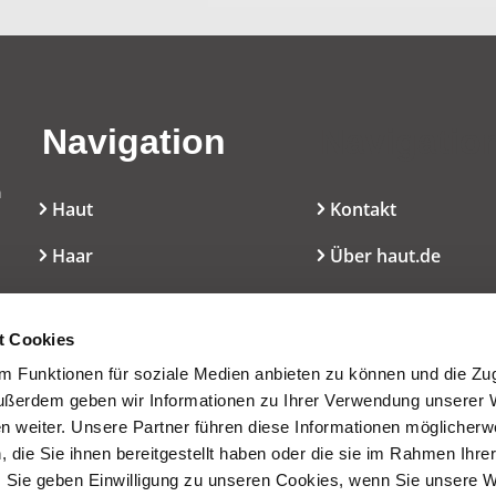
Navigation
Navigatio
n
Haut
Kontakt
Haar
Über haut.de
Mundpflege
Cookie-Erklärung
l
t Cookies
Dekoratives
Nutzungsbedingun
 Funktionen für soziale Medien anbieten zu können und die Zugr
Düfte
Presseservice
ußerdem geben wir Informationen zu Ihrer Verwendung unserer 
en weiter. Unsere Partner führen diese Informationen möglicherw
Inhaltsstoffe/INCI
die Sie ihnen bereitgestellt haben oder die sie im Rahmen Ihre
 Sie geben Einwilligung zu unseren Cookies, wenn Sie unsere 
Wissen