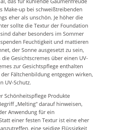
mal, das für kühlende Gaumenfreude
Fr
e
Zahnersatz
s Make-up bei schweißtreibenden
ngs eher als unschön. Je höher die
ter sollte die Textur der Foundation
Wei
Produktsicherheit
s sind daher besonders im Sommer
Lit
 spenden Feuchtigkeit und mattieren
net, der Sonne ausgesetzt zu sein,
ss die Gesichtscremes über einen UV-
emes zur Gesichtspflege enthalten
e der Fältchenbildung entgegen wirken,
en UV-Schutz.
 Schönheitspflege Produkte
egriff „Melting“ darauf hinweisen,
 der Anwendung für ein
tatt einer festen Textur ist eine eher
anzutreffen, eine seidige Flüssigkeit