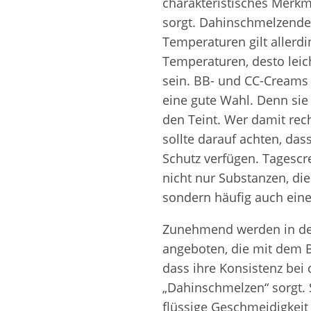
charakteristisches Merk
Weitere Inhaltsstoff
sorgt. Dahinschmelzende
von
Temperaturen gilt allerdi
Zahnpflegemitteln
Temperaturen, desto leich
Duftfamilien
sein. BB- und CC-Cream
eine gute Wahl. Denn sie
den Teint. Wer damit rech
sollte darauf achten, da
Schutz verfügen. Tagescr
nicht nur Substanzen, di
sondern häufig auch ein
Zunehmend werden in der
angeboten, die mit dem B
dass ihre Konsistenz bei
„Dahinschmelzen“ sorgt. S
flüssige Geschmeidigkeit 