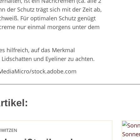
halten, ist ein Nachcremen (ca. alle 2
n der Schutz trägt sich mit der Zeit ab,
chweiß. Für optimalen Schutz genügt
encreme nur einmal morgens unter dem
s hilfreich, auf das Merkmal
 Lidschatten und Eyeliner zu achten.
kMediaMicro/stock.adobe.com
tikel:
HWITZEN