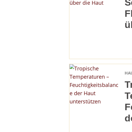
S
F
ü
HA
T
T
F
d