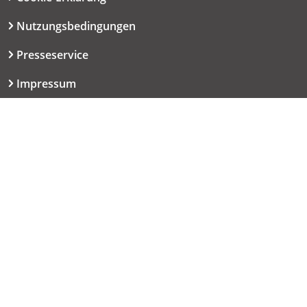
Nutzungsbedingungen
Presseservice
Impressum
Datenschutzerklärung
Kontakt
06151 667-9614
redaktion@haut.de
Dolivostraße 9
64293 Darmstadt