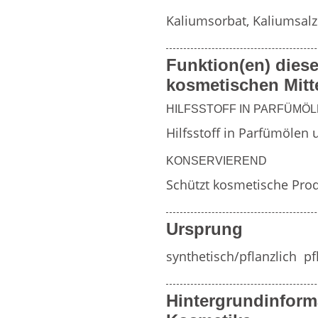
Weitere Inhaltsstoff
Kaliumsorbat, Kaliumsalz
von
Funktion(en) diese
Zahnpflegemitteln
Duftfamilien
kosmetischen Mitt
HILFSSTOFF IN PARFÜMÖ
Hilfsstoff in Parfümöle
KONSERVIEREND
Schützt kosmetische Pro
Ursprung
synthetisch/pflanzlich  p
Hintergrundinform