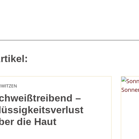
tikel:
HWITZEN
chweißtreibend –
lüssigkeitsverlust
ber die Haut