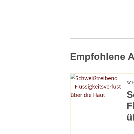
Empfohlene Ar
SC
S
F
ü