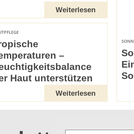
Weiterlesen
UTPFLEGE
SONN
ropische
So
emperaturen –
Ei
euchtigkeitsbalance
So
er Haut unterstützen
Weiterlesen