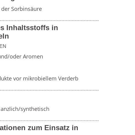
Fr
e
 der Sorbinsäure
Zahnersatz
s Inhaltsstoffs in
Wei
Produktsicherheit
eln
Lit
LEN
n und/oder Aromen
dukte vor mikrobiellem Verderb
flanzlich/synthetisch
ationen zum Einsatz in