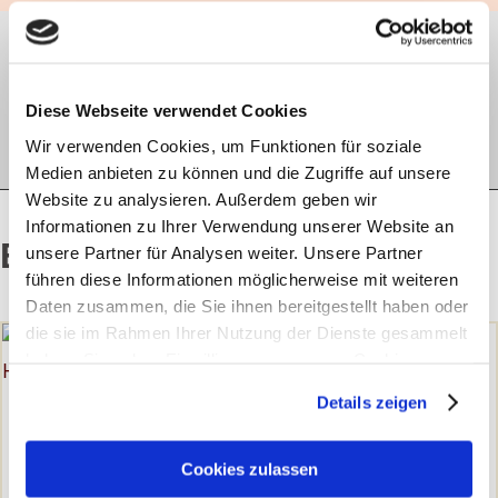
haut.de-Newsletter anmelden
Diese Webseite verwendet Cookies
Jetzt abonnieren
Wir verwenden Cookies, um Funktionen für soziale
Medien anbieten zu können und die Zugriffe auf unsere
Website zu analysieren. Außerdem geben wir
Informationen zu Ihrer Verwendung unserer Website an
Empfohlene Artikel:
unsere Partner für Analysen weiter. Unsere Partner
führen diese Informationen möglicherweise mit weiteren
Daten zusammen, die Sie ihnen bereitgestellt haben oder
die sie im Rahmen Ihrer Nutzung der Dienste gesammelt
haben. Sie geben Einwilligung zu unseren Cookies, wenn
Sie unsere Webseite weiterhin nutzen.
Details zeigen
SCHWITZEN
Erfahren Sie in unserer
Datenschutzerklärung
mehr
Schweißtreibend –
darüber, wer wir sind, wie Sie uns kontaktieren können
Cookies zulassen
Flüssigkeitsverlust über
und wie wir personenbezogene Daten verarbeiten.