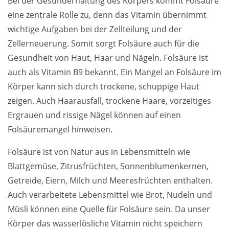
Bei der Gesunderhaltung des Körpers kommt Folsäure
Fragen
eine zentrale Rolle zu, denn das Vitamin übernimmt
wichtige Aufgaben bei der Zellteilung und der
Weiterführende
Zellerneuerung. Somit sorgt Folsäure auch für die
Produktsicherheit
Literatur
Gesundheit von Haut, Haar und Nägeln. Folsäure ist
auch als Vitamin B9 bekannt. Ein Mangel an Folsäure im
Körper kann sich durch trockene, schuppige Haut
zeigen. Auch Haarausfall, trockene Haare, vorzeitiges
Ergrauen und rissige Nägel können auf einen
Folsäuremangel hinweisen.
Folsäure ist von Natur aus in Lebensmitteln wie
Blattgemüse, Zitrusfrüchten, Sonnenblumenkernen,
Getreide, Eiern, Milch und Meeresfrüchten enthalten.
Auch verarbeitete Lebensmittel wie Brot, Nudeln und
Müsli können eine Quelle für Folsäure sein. Da unser
Körper das wasserlösliche Vitamin nicht speichern