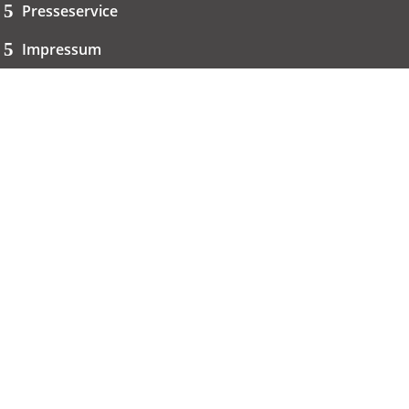
Presseservice
Impressum
Datenschutzerklärung
Kontakt
06151 667-9614
redaktion@haut.de
Dolivostraße 9
64293 Darmstadt
Copyright © 2005 - 2026 haut.de. Alle Rechte vorbehalten.