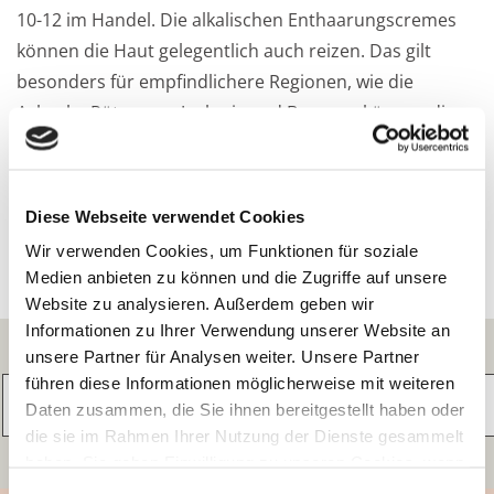
10-12 im Handel. Die alkalischen Enthaarungscremes
können die Haut gelegentlich auch reizen. Das gilt
besonders für empfindlichere Regionen, wie die
Achseln. Rötungen, Juckreiz und Brennen können die
Folge sein – es lohnt sich, die Gebrauchsanweisung der
Produkte genau zu befolgen.
Diese Webseite verwendet Cookies
Wir verwenden Cookies, um Funktionen für soziale
Medien anbieten zu können und die Zugriffe auf unsere
Website zu analysieren. Außerdem geben wir
Informationen zu Ihrer Verwendung unserer Website an
Inhaltsstoffe / INCI
unsere Partner für Analysen weiter. Unsere Partner
führen diese Informationen möglicherweise mit weiteren
Daten zusammen, die Sie ihnen bereitgestellt haben oder
die sie im Rahmen Ihrer Nutzung der Dienste gesammelt
Informationen zum INCI-Service
haben. Sie geben Einwilligung zu unseren Cookies, wenn
Sie unsere Webseite weiterhin nutzen.