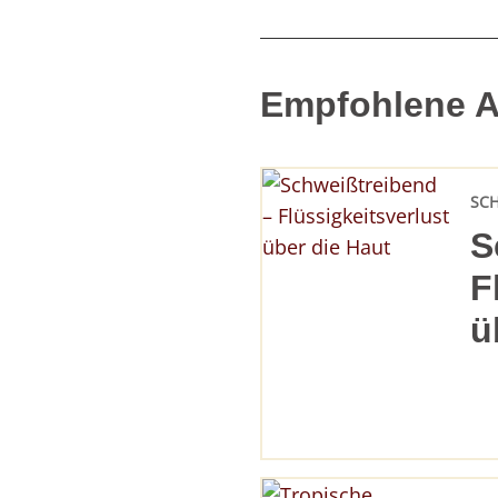
Empfohlene Ar
SC
S
F
ü