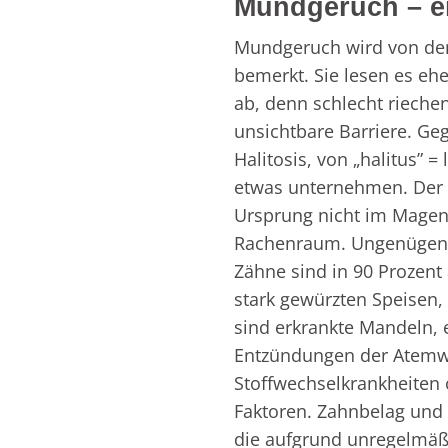
Mundgeruch – e
Mundgeruch wird von den 
bemerkt. Sie lesen es eh
ab, denn schlecht rieche
unsichtbare Barriere. G
Halitosis, von „halitus” = 
etwas unternehmen. Der 
Ursprung nicht im Magen
Rachenraum. Ungenügend
Zähne sind in 90 Prozent 
stark gewürzten Speisen,
sind erkrankte Mandeln, e
Entzündungen der Atemw
Stoffwechselkrankheite
Faktoren. Zahnbelag und 
die aufgrund unregelmäß