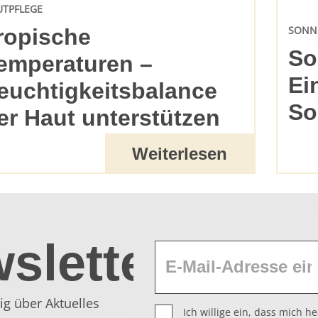
UTPFLEGE
SONN
ropische
So
emperaturen –
Ei
euchtigkeitsbalance
So
er Haut unterstützen
Weiterlesen
sletter
ig über Aktuelles
Ich willige ein, dass mich 