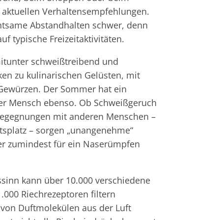
Fr
 aktuellen Verhaltensempfehlungen.
e
Zahnersatz
htsame Abstandhalten schwer, denn
 typische Freizeitaktivitäten.
Wei
Produktsicherheit
itunter schweißtreibend und
Lit
ken zu kulinarischen Gelüsten, mit
Gewürzen. Der Sommer hat ein
eder Mensch ebenso. Ob Schweißgeruch
Begegnungen mit anderen Menschen –
itsplatz – sorgen „unangenehme“
der zumindest für ein Naserümpfen
sinn kann über 10.000 verschiedene
.000 Riechrezeptoren filtern
 von Duftmolekülen aus der Luft