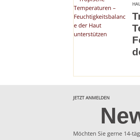
HA
T
T
F
d
JETZT ANMELDEN
New
Möchten Sie gerne 14-täg