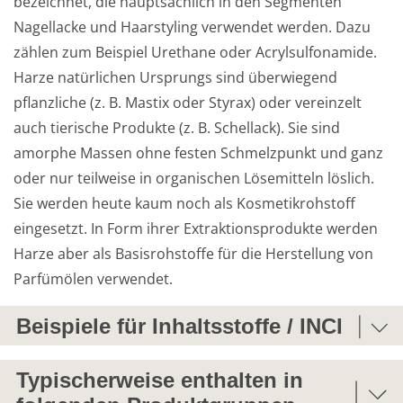
bezeichnet, die hauptsächlich in den Segmenten 
Nagellacke und Haarstyling verwendet werden. Dazu 
zählen zum Beispiel Urethane oder Acrylsulfonamide. 
Weiterführende
Produktsicherheit
Harze natürlichen Ursprungs sind überwiegend 
Literatur
pflanzliche (z. B. Mastix oder Styrax) oder vereinzelt 
auch tierische Produkte (z. B. Schellack). Sie sind 
amorphe Massen ohne festen Schmelzpunkt und ganz 
oder nur teilweise in organischen Lösemitteln löslich. 
Sie werden heute kaum noch als Kosmetikrohstoff 
eingesetzt. In Form ihrer Extraktionsprodukte werden 
Harze aber als Basisrohstoffe für die Herstellung von 
Parfümölen verwendet.
Beispiele für Inhaltsstoffe / INCI
SHELLAC
Typischerweise enthalten in
Schellack