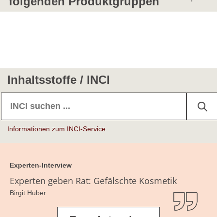
folgenden Produktgruppen
STYRAX BENZOIN RESIN EXTRACT
Haarfestiger (Styling)
Asantbaum, wohlriechender
Lippenstifte
TOSYLAMIDE/FORMALDEHYDE RESIN
Toluolsulfonamid-Formaldehydharz
Nagel-Bleichmittel
Inhaltsstoffe / INCI
Nagelhaut-Pflege/-Entferner
Nagelhärter
Nagellacke/Nagel-Make-up
Informationen zum INCI-Service
Nagelmodelliermittel
Experten-Interview
Experten geben Rat: Gefälschte Kosmetik
Birgit Huber