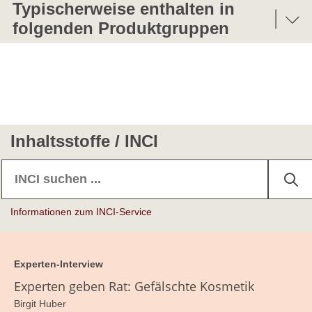
ALUMINUM CHLORIDE
Typischerweise enthalten in
Aluminiumchlorid
folgenden Produktgruppen
ALUMINUM CHLOROHYDRATE
Antitranspirantien
Aluminiumchlorhydrat, Aluminiumhydroxychlorid
Fußbäder
ALUMINUM CHLOROHYDREX
Aluminium-Chlorhydrat, Aluminiumhydroxychlorid;
Fußpflegeprodukte
Inhaltsstoffe / INCI
umgesetzt mit Propylenglykol
Pre- und After-Shave-Produkte
ALUMINUM CHLOROHYDREX PEG
Aluminium-Chlorhydrat, Aluminiumhydroxychlorid;
umgesetzt mit Polyethylenglykol
Informationen zum INCI-Service
ALUMINUM CHLOROHYDREX PG
Aluminium-Chlorhydrat, Aluminiumhydroxychlorid;
Experten-Interview
umgesetzt mit Propylenglykol
Experten geben Rat: Gefälschte Kosmetik
ALUMINUM DICHLOROHYDRATE
Birgit Huber