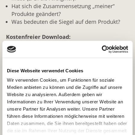
Hat sich die Zusammensetzung „meiner“
Aluminium-Zirconium-Trichlorhydrat
Produkte geändert?
ALUMINUM ZIRCONIUM TRICHLOROHYDREX GLY
Was bedeuten die Siegel auf dem Produkt?
Aluminium-Zirconium-Trichlorhydrat; umgesetzt mit
Glycin (Aminoessigsäure)
Kostenfreier Download:
POTASSIUM ALUM
Mit COSMILE alles über Inhaltsstoffe
Kaliumaluminiumsulfat
kosmetischer Produkte erfahren:
ZINC SULFATE
Diese Webseite verwendet Cookies
Zinksulfat
Barcode scannen
Wir verwenden Cookies, um Funktionen für soziale
Medien anbieten zu können und die Zugriffe auf unsere
oder
Website zu analysieren. Außerdem geben wir
Informationen zu Ihrer Verwendung unserer Website an
Integrierte Texterkennung nutzen
unsere Partner für Analysen weiter. Unsere Partner
führen diese Informationen möglicherweise mit weiteren
oder
Daten zusammen, die Sie ihnen bereitgestellt haben oder
die sie im Rahmen Ihrer Nutzung der Dienste gesammelt