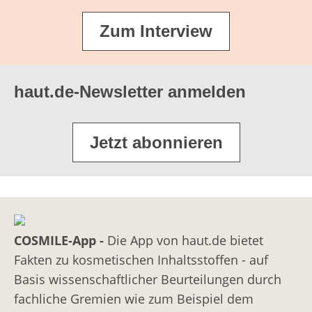
Aluminium-Dichlorhydrat
Zum Interview
ALUMINUM DICHLOROHYDREX PEG
Aluminium-Dichlorhydrat; umgesetzt mit
Polyethylenglykol
haut.de-Newsletter anmelden
ALUMINUM DICHLOROHYDREX PG
Aluminium-Dichlorhydrat; umgesetzt mit
Jetzt abonnieren
Propylenglykol
ALUMINUM SESQUICHLOROHYDRATE
Aluminium-Sesquichlorhydrat
ALUMINUM SESQUICHLOROHYDREX PEG
Aluminium-Sesquichlorhydrat; umgesetzt mit
COSMILE-App -
Die App von haut.de bietet
Polyethylenglykol
Fakten zu kosmetischen Inhaltsstoffen - auf
Basis wissenschaftlicher Beurteilungen durch
ALUMINUM SESQUICHLOROHYDREX PG
fachliche Gremien wie zum Beispiel dem
Aluminium-Sesquichlorhydrat; umgesetzt mit