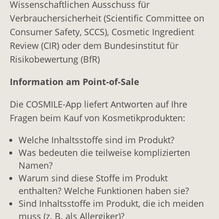
Wissenschaftlichen Ausschuss für
Propylenglykol
Verbrauchersicherheit (Scientific Committee on
ALUMINUM ZIRCONIUM OCTACHLOROHYDRATE
Consumer Safety, SCCS), Cosmetic Ingredient
Aluminium-Zirconium-Octachlorhydrat
Review (CIR) oder dem Bundesinstitut für
Risikobewertung (BfR)
ALUMINUM ZIRCONIUM OCTACHLOROHYDREX
GLY
Information am Point-of-Sale
Aluminium-Zirconium-Octachlorhydrat; umgesetzt mit
Glycin (Aminoessigsäure)
Die COSMILE-App liefert Antworten auf Ihre
Fragen beim Kauf von Kosmetikprodukten:
ALUMINUM ZIRCONIUM TETRACHLOROHYDRATE
Aluminium-Zirconium-Tetrachlorhydrat
Welche Inhaltsstoffe sind im Produkt?
Was bedeuten die teilweise komplizierten
ALUMINUM ZIRCONIUM TETRACHLOROHYDREX
Namen?
GLY
Warum sind diese Stoffe im Produkt
Aluminium-Zirconium-Tetrachlorhydrat; umgesetzt
enthalten? Welche Funktionen haben sie?
mit Glycin (Aminoessigsäure)
Sind Inhaltsstoffe im Produkt, die ich meiden
muss (z. B. als Allergiker)?
ALUMINUM ZIRCONIUM TRICHLOROHYDRATE