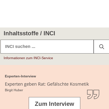
glucopyranosid
Babypflegeprodukte
ISOBUTYLAMIDO THIAZOLYL RESORCINOL
Gesichtsmasken
N-[4-(2,4-Dihydroxyphenyl)-1,3-thiazol-2-yl]-2-
Gesichtspflegeprodukte
methylpropanamid, Thiamidol®
Inhaltsstoffe / INCI
Hautbleichmittel
KOJIC ACID
Kojisäure, 5-Hydroxy-2-hydroxymethyl-4-pyron
Körperpflegeprodukte
Peeling-Produkte (chemisch)
Informationen zum INCI-Service
Experten-Interview
Experten geben Rat: Gefälschte Kosmetik
Birgit Huber
Zum Interview