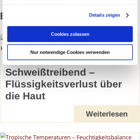
haben. Sie geben Einwilligung zu unseren Cookies, wenn
Sie unsere Webseite weiterhin nutzen.
Empfohlene Artikel:
Details zeigen
Erfahren Sie in unserer
Datenschutzerklärung
mehr
darüber, wer wir sind, wie Sie uns kontaktieren können
Cookies zulassen
und wie wir personenbezogene Daten verarbeiten.
Nur notwendige Cookies verwenden
Sie können Ihre Einwilligung jederzeit von der
Cookie-
SCHWITZEN
Erklärung
in unserer Website ändern oder wiederrufen.
Schweißtreibend –
Flüssigkeitsverlust über
die Haut
Weiterlesen