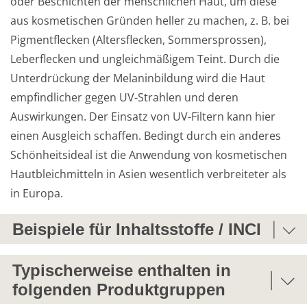
oder Beschichten der menschlichen Haut, um diese 
aus kosmetischen Gründen heller zu machen, z. B. bei 
Pigmentflecken (Altersflecken, Sommersprossen), 
Weiterführende
Produktsicherheit
Leberflecken und ungleichmäßigem Teint. Durch die 
Literatur
Unterdrückung der Melaninbildung wird die Haut 
empfindlicher gegen UV-Strahlen und deren 
Auswirkungen. Der Einsatz von UV-Filtern kann hier 
einen Ausgleich schaffen. Bedingt durch ein anderes 
Schönheitsideal ist die Anwendung von kosmetischen 
Hautbleichmitteln in Asien wesentlich verbreiteter als 
in Europa.
Beispiele für Inhaltsstoffe / INCI
ARBUTIN
Typischerweise enthalten in
Arbutin, beta-Arbutin, Arbutinum; Hydrochinon-beta-
folgenden Produktgruppen
D-glucopyranosid, 4-Hydroxyphenyl-beta-D-