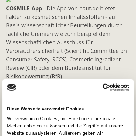
COSMILE-App -
Die App von haut.de bietet
Fakten zu kosmetischen Inhaltsstoffen - auf
Basis wissenschaftlicher Beurteilungen durch
fachliche Gremien wie zum Beispiel dem
Wissenschaftlichen Ausschuss für
Verbrauchersicherheit (Scientific Committee on
Consumer Safety, SCCS), Cosmetic Ingredient
Review (CIR) oder dem Bundesinstitut für
Risikobewertung (BfR)
Information am Point-of-Sale
Die COSMILE-App liefert Antworten auf Ihre
Diese Webseite verwendet Cookies
Fragen beim Kauf von Kosmetikprodukten:
Wir verwenden Cookies, um Funktionen für soziale
Welche Inhaltsstoffe sind im Produkt?
Medien anbieten zu können und die Zugriffe auf unsere
Website zu analysieren. Außerdem geben wir
Was bedeuten die teilweise komplizierten