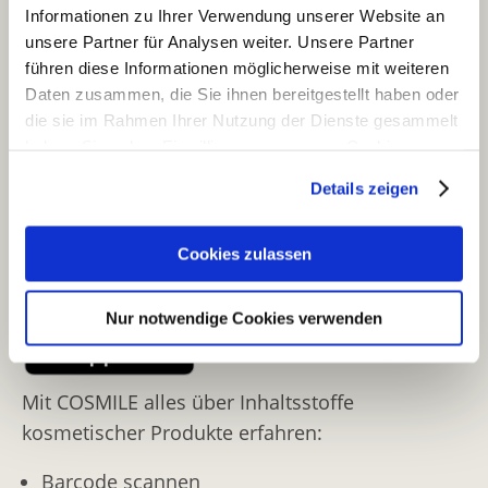
Informationen zu Ihrer Verwendung unserer Website an
Namen?
unsere Partner für Analysen weiter. Unsere Partner
Warum sind diese Stoffe im Produkt
führen diese Informationen möglicherweise mit weiteren
enthalten? Welche Funktionen haben sie?
Daten zusammen, die Sie ihnen bereitgestellt haben oder
Sind Inhaltsstoffe im Produkt, die ich meiden
die sie im Rahmen Ihrer Nutzung der Dienste gesammelt
muss (z. B. als Allergiker)?
haben. Sie geben Einwilligung zu unseren Cookies, wenn
Hat sich die Zusammensetzung „meiner“
Sie unsere Webseite weiterhin nutzen.
Produkte geändert?
Details zeigen
Was bedeuten die Siegel auf dem Produkt?
Erfahren Sie in unserer
Datenschutzerklärung
mehr
darüber, wer wir sind, wie Sie uns kontaktieren können
Cookies zulassen
Kostenfreier Download:
und wie wir personenbezogene Daten verarbeiten.
Nur notwendige Cookies verwenden
Sie können Ihre Einwilligung jederzeit von der
Cookie-
Erklärung
in unserer Website ändern oder wiederrufen.
Mit COSMILE alles über Inhaltsstoffe
kosmetischer Produkte erfahren:
Barcode scannen