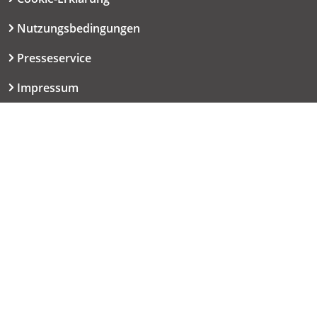
Nutzungsbedingungen
Presseservice
Impressum
Datenschutzerklärung
Kontakt
06151 667-9614
redaktion@haut.de
Dolivostraße 9
64293 Darmstadt