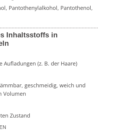
Fr
e
Zahnersatz
l, Pantothenylalkohol, Pantothenol, 
Wei
Produktsicherheit
s Inhaltsstoffs in
Lit
eln
he Aufladungen (z. B. der Haare)
 kämmbar, geschmeidig, weich und 
hm Volumen
uten Zustand
LEN