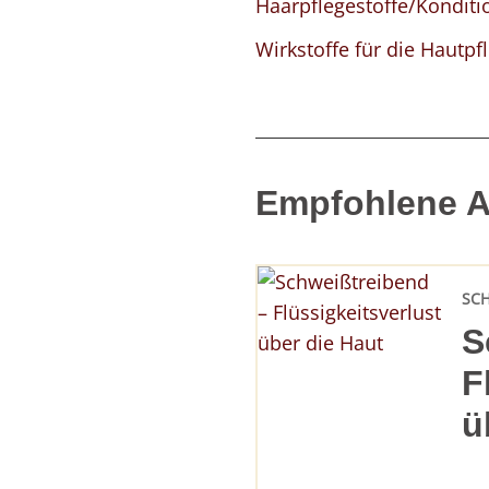
Haarpflegestoffe/Konditi
Wirkstoffe für die Hautpf
Empfohlene Ar
SC
S
F
ü