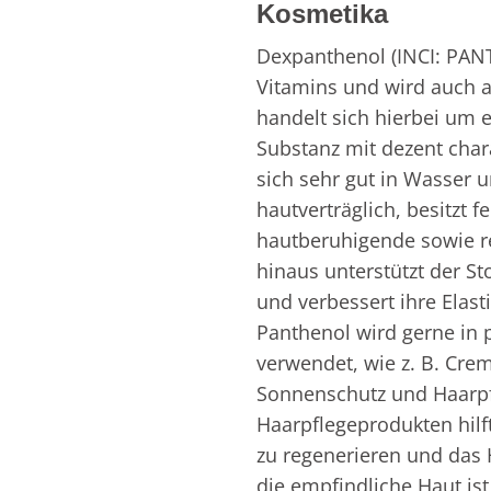
Kosmetika
Dexpanthenol (INCI: PANT
Vitamins und wird auch al
handelt sich hierbei um ei
Substanz mit dezent char
sich sehr gut in Wasser u
hautverträglich, besitzt f
hautberuhigende sowie re
hinaus unterstützt der St
und verbessert ihre Elastizi
Panthenol wird gerne in 
verwendet, wie z. B. Cre
Sonnenschutz und Haarpf
Haarpflegeprodukten hilft
zu regenerieren und das H
die empfindliche Haut ist