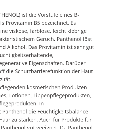
HENOL) ist die Vorstufe eines B-
s Provitamin B5 bezeichnet. Es 
ne viskose, farblose, leicht klebrige 
akteristischem Geruch. Panthenol löst 
nd Alkohol. Das Provitamin ist sehr gut 
euchtigkeitserhaltende, 
generative Eigenschaften. Darüber 
off die Schutzbarrierefunktion der Haut 
tät. 

pflegenden kosmetischen Produkten 
mes, Lotionen, Lippenpflegeprodukten, 
legeprodukten. In 
 Panthenol die Feuchtigkeitsbalance 
aar zu stärken. Auch für Produkte für 
 Panthenol gut geeignet. Da Panthenol 