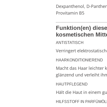
Weitere Inhaltsstoff
Dexpanthenol, D-Pantheno
Provitamin B5
von
Zahnpflegemitteln
Duftfamilien
Funktion(en) diese
kosmetischen Mitt
ANTISTATISCH
Verringert elektrostatisc
HAARKONDITIONIEREND
Macht das Haar leichter
glänzend und verleiht i
HAUTPFLEGEND
Hält die Haut in einem g
HILFSSTOFF IN PARFÜMÖ