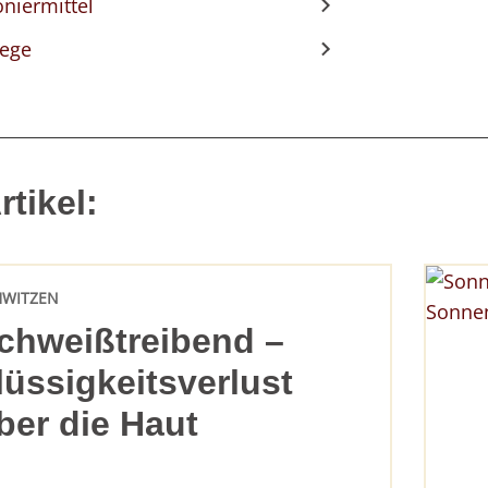
oniermittel
lege
tikel:
HWITZEN
chweißtreibend –
lüssigkeitsverlust
ber die Haut