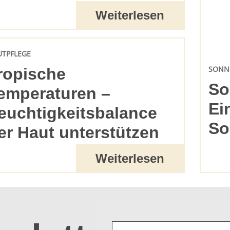
Weiterlesen
UTPFLEGE
SONN
ropische
So
emperaturen –
Ei
euchtigkeitsbalance
So
er Haut unterstützen
Weiterlesen