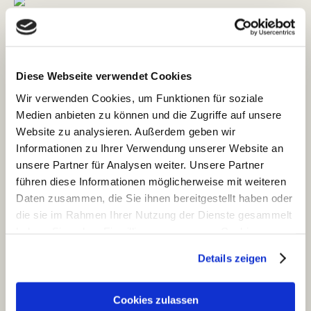
COSMILE-App -
Die App von haut.de bietet
Fakten zu kosmetischen Inhaltsstoffen - auf
Basis wissenschaftlicher Beurteilungen durch
Diese Webseite verwendet Cookies
fachliche Gremien wie zum Beispiel dem
Wissenschaftlichen Ausschuss für
Wir verwenden Cookies, um Funktionen für soziale
Medien anbieten zu können und die Zugriffe auf unsere
Verbrauchersicherheit (Scientific Committee on
Website zu analysieren. Außerdem geben wir
Consumer Safety, SCCS), Cosmetic Ingredient
Informationen zu Ihrer Verwendung unserer Website an
Review (CIR) oder dem Bundesinstitut für
unsere Partner für Analysen weiter. Unsere Partner
Risikobewertung (BfR)
führen diese Informationen möglicherweise mit weiteren
Daten zusammen, die Sie ihnen bereitgestellt haben oder
Information am Point-of-Sale
die sie im Rahmen Ihrer Nutzung der Dienste gesammelt
haben. Sie geben Einwilligung zu unseren Cookies, wenn
Die COSMILE-App liefert Antworten auf Ihre
Sie unsere Webseite weiterhin nutzen.
Fragen beim Kauf von Kosmetikprodukten:
Details zeigen
Erfahren Sie in unserer
Datenschutzerklärung
mehr
Welche Inhaltsstoffe sind im Produkt?
darüber, wer wir sind, wie Sie uns kontaktieren können
Cookies zulassen
Was bedeuten die teilweise komplizierten