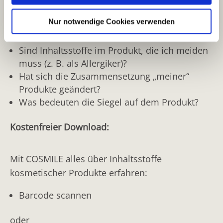
und wie wir personenbezogene Daten verarbeiten.
Namen?
Nur notwendige Cookies verwenden
Warum sind diese Stoffe im Produkt
Sie können Ihre Einwilligung jederzeit von der
Cookie-
enthalten? Welche Funktionen haben sie?
Erklärung
in unserer Website ändern oder wiederrufen.
Sind Inhaltsstoffe im Produkt, die ich meiden
muss (z. B. als Allergiker)?
Hat sich die Zusammensetzung „meiner“
Produkte geändert?
Was bedeuten die Siegel auf dem Produkt?
Kostenfreier Download:
Mit COSMILE alles über Inhaltsstoffe
kosmetischer Produkte erfahren:
Barcode scannen
oder