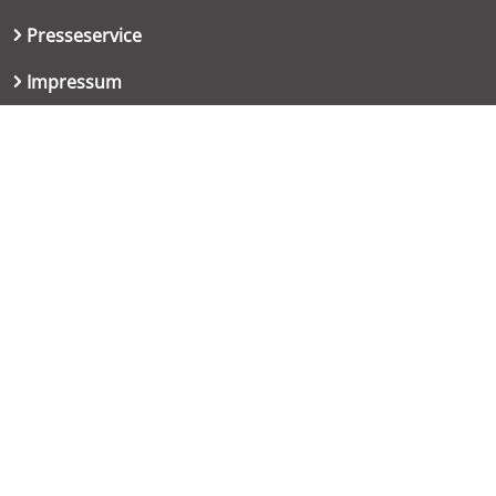
Presseservice
Impressum
Datenschutzerklärung
Kontakt
06151 667-9614
redaktion@haut.de
Dolivostraße 9
64293 Darmstadt