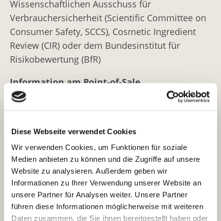
Wissenschaftlichen Ausschuss für
Verbrauchersicherheit (Scientific Committee on
Consumer Safety, SCCS), Cosmetic Ingredient
Review (CIR) oder dem Bundesinstitut für
Risikobewertung (BfR)
Information am Point-of-Sale
Die COSMILE-App liefert Antworten auf Ihre
Fragen beim Kauf von Kosmetikprodukten:
Diese Webseite verwendet Cookies
Welche Inhaltsstoffe sind im Produkt?
Wir verwenden Cookies, um Funktionen für soziale
Was bedeuten die teilweise komplizierten
Medien anbieten zu können und die Zugriffe auf unsere
Namen?
Website zu analysieren. Außerdem geben wir
Warum sind diese Stoffe im Produkt
Informationen zu Ihrer Verwendung unserer Website an
enthalten? Welche Funktionen haben sie?
unsere Partner für Analysen weiter. Unsere Partner
Sind Inhaltsstoffe im Produkt, die ich meiden
führen diese Informationen möglicherweise mit weiteren
muss (z. B. als Allergiker)?
Daten zusammen, die Sie ihnen bereitgestellt haben oder