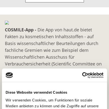
COSMILE-App -
Die App von haut.de bietet
Fakten zu kosmetischen Inhaltsstoffen - auf
Basis wissenschaftlicher Beurteilungen durch
fachliche Gremien wie zum Beispiel dem
Wissenschaftlichen Ausschuss für
Verbrauchersicherheit (Scientific Committee on
Consumer Safety, SCCS), Cosmetic Ingredient
Review (CIR) oder dem Bundesinstitut für
Risikobewertung (BfR)
Diese Webseite verwendet Cookies
Information am Point-of-Sale
Wir verwenden Cookies, um Funktionen für soziale
Die COSMILE-App liefert Antworten auf Ihre
Medien anbieten zu können und die Zugriffe auf unsere