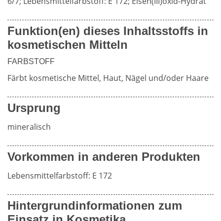
6/7; Lebensmittelfarbstoff: E 172; Eisen(III)oxid-Hydrat
Weiterführende
Funktion(en) dieses Inhaltsstoffs in
Produktsicherheit
kosmetischen Mitteln
Literatur
FARBSTOFF
Färbt kosmetische Mittel, Haut, Nägel und/oder Haare
Ursprung
mineralisch
Vorkommen in anderen Produkten
Lebensmittelfarbstoff: E 172
Hintergrundinformationen zum
Einsatz in Kosmetika