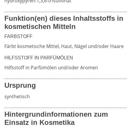
hydroxypyren-1,3,6-trisulfonat
Weiterführende
Funktion(en) dieses Inhaltsstoffs in
Produktsicherheit
kosmetischen Mitteln
Literatur
FARBSTOFF
Färbt kosmetische Mittel, Haut, Nägel und/oder Haare
HILFSSTOFF IN PARFÜMÖLEN
Hilfsstoff in Parfümölen und/oder Aromen
Ursprung
synthetisch
Hintergrundinformationen zum
Einsatz in Kosmetika