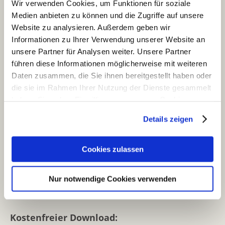
Wir verwenden Cookies, um Funktionen für soziale
Information am Point-of-Sale
Medien anbieten zu können und die Zugriffe auf unsere
Website zu analysieren. Außerdem geben wir
Die COSMILE-App liefert Antworten auf Ihre
Informationen zu Ihrer Verwendung unserer Website an
Fragen beim Kauf von Kosmetikprodukten:
unsere Partner für Analysen weiter. Unsere Partner
führen diese Informationen möglicherweise mit weiteren
Welche Inhaltsstoffe sind im Produkt?
Daten zusammen, die Sie ihnen bereitgestellt haben oder
Was bedeuten die teilweise komplizierten
die sie im Rahmen Ihrer Nutzung der Dienste gesammelt
Namen?
haben. Sie geben Einwilligung zu unseren Cookies, wenn
Sie unsere Webseite weiterhin nutzen.
Warum sind diese Stoffe im Produkt
Details zeigen
enthalten? Welche Funktionen haben sie?
Erfahren Sie in unserer
Datenschutzerklärung
mehr
Sind Inhaltsstoffe im Produkt, die ich meiden
darüber, wer wir sind, wie Sie uns kontaktieren können
Cookies zulassen
muss (z. B. als Allergiker)?
und wie wir personenbezogene Daten verarbeiten.
Hat sich die Zusammensetzung „meiner“
Produkte geändert?
Nur notwendige Cookies verwenden
Sie können Ihre Einwilligung jederzeit von der
Cookie-
Was bedeuten die Siegel auf dem Produkt?
Erklärung
in unserer Website ändern oder wiederrufen.
Kostenfreier Download: