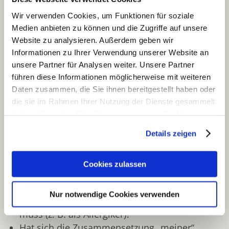
Verbrauchersicherheit (Scientific Committee on
Wir verwenden Cookies, um Funktionen für soziale
Consumer Safety, SCCS), Cosmetic Ingredient
Medien anbieten zu können und die Zugriffe auf unsere
Review (CIR) oder dem Bundesinstitut für
Website zu analysieren. Außerdem geben wir
Risikobewertung (BfR)
Informationen zu Ihrer Verwendung unserer Website an
unsere Partner für Analysen weiter. Unsere Partner
Information am Point-of-Sale
führen diese Informationen möglicherweise mit weiteren
Daten zusammen, die Sie ihnen bereitgestellt haben oder
Die COSMILE-App liefert Antworten auf Ihre
die sie im Rahmen Ihrer Nutzung der Dienste gesammelt
Fragen beim Kauf von Kosmetikprodukten:
haben. Sie geben Einwilligung zu unseren Cookies, wenn
Sie unsere Webseite weiterhin nutzen.
Welche Inhaltsstoffe sind im Produkt?
Details zeigen
Was bedeuten die teilweise komplizierten
Erfahren Sie in unserer
Datenschutzerklärung
mehr
Namen?
darüber, wer wir sind, wie Sie uns kontaktieren können
Cookies zulassen
Warum sind diese Stoffe im Produkt
und wie wir personenbezogene Daten verarbeiten.
enthalten? Welche Funktionen haben sie?
Nur notwendige Cookies verwenden
Sind Inhaltsstoffe im Produkt, die ich meiden
Sie können Ihre Einwilligung jederzeit von der
Cookie-
Erklärung
in unserer Website ändern oder wiederrufen.
muss (z. B. als Allergiker)?
Hat sich die Zusammensetzung „meiner“