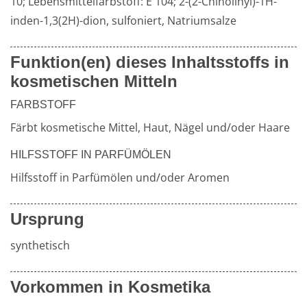
10; Lebensmittelfarbstoff: E 104; 2-(2-Chinolinyl)-1H-
inden-1,3(2H)-dion, sulfoniert, Natriumsalze
Weiterführende
Produktsicherheit
Funktion(en) dieses Inhaltsstoffs in
Literatur
kosmetischen Mitteln
FARBSTOFF
Färbt kosmetische Mittel, Haut, Nägel und/oder Haare
HILFSSTOFF IN PARFÜMÖLEN
Hilfsstoff in Parfümölen und/oder Aromen
Ursprung
synthetisch
Vorkommen in Kosmetika