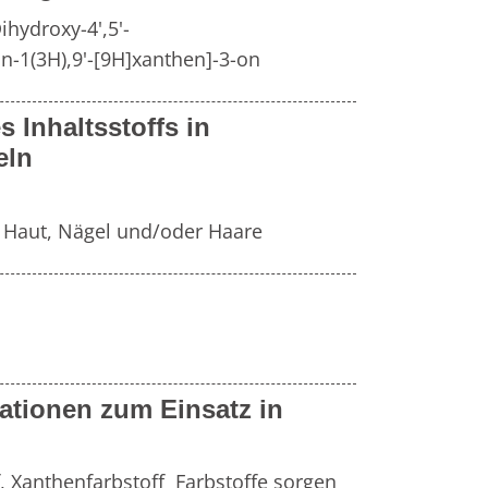
Fr
e
Zahnersatz
ihydroxy-4',5'-
an-1(3H),9'-[9H]xanthen]-3-on
Wei
Produktsicherheit
s Inhaltsstoffs in
Lit
eln
, Haut, Nägel und/oder Haare
ationen zum Einsatz in
 Xanthenfarbstoff  Farbstoffe sorgen 