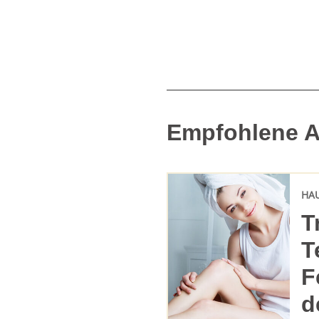
Empfohlene Ar
HA
T
T
F
d