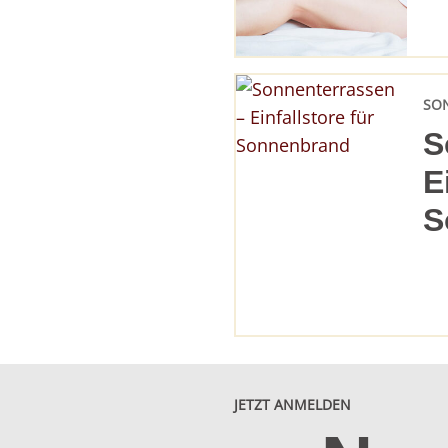
SO
S
E
S
JETZT ANMELDEN