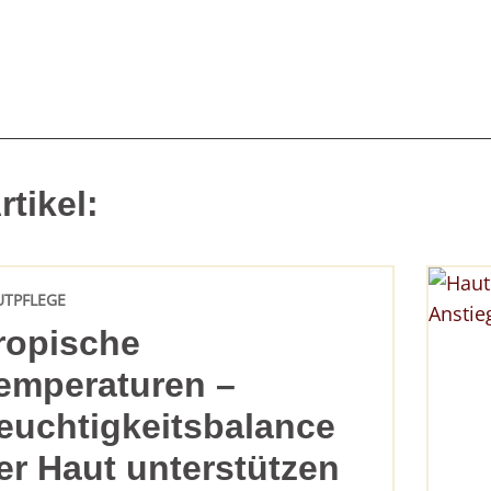
tikel:
UTPFLEGE
ropische
emperaturen –
euchtigkeitsbalance
er Haut unterstützen