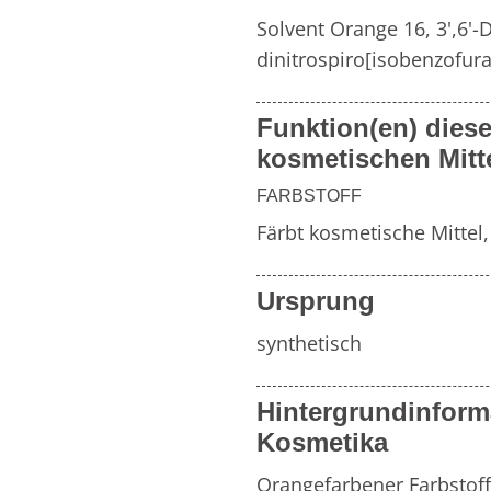
Weitere Inhaltsstoff
Solvent Orange 16, 3',6'-D
dinitrospiro[isobenzofur
von
Zahnpflegemitteln
Duftfamilien
Funktion(en) diese
kosmetischen Mitt
FARBSTOFF
Färbt kosmetische Mittel
Ursprung
synthetisch
Hintergrundinform
Kosmetika
Orangefarbener Farbstoff,