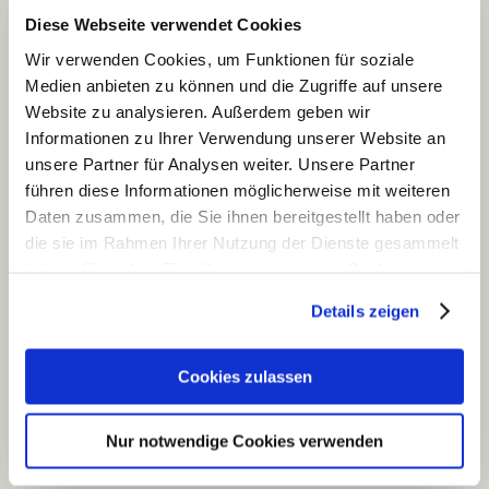
Diese Webseite verwendet Cookies
Risikobewertung (BfR)
Wir verwenden Cookies, um Funktionen für soziale
Information am Point-of-Sale
Medien anbieten zu können und die Zugriffe auf unsere
Website zu analysieren. Außerdem geben wir
Die COSMILE-App liefert Antworten auf Ihre
Informationen zu Ihrer Verwendung unserer Website an
Fragen beim Kauf von Kosmetikprodukten:
unsere Partner für Analysen weiter. Unsere Partner
führen diese Informationen möglicherweise mit weiteren
Welche Inhaltsstoffe sind im Produkt?
Daten zusammen, die Sie ihnen bereitgestellt haben oder
Was bedeuten die teilweise komplizierten
die sie im Rahmen Ihrer Nutzung der Dienste gesammelt
Namen?
haben. Sie geben Einwilligung zu unseren Cookies, wenn
Warum sind diese Stoffe im Produkt
Sie unsere Webseite weiterhin nutzen.
Details zeigen
enthalten? Welche Funktionen haben sie?
Erfahren Sie in unserer
Datenschutzerklärung
mehr
Sind Inhaltsstoffe im Produkt, die ich meiden
darüber, wer wir sind, wie Sie uns kontaktieren können
muss (z. B. als Allergiker)?
Cookies zulassen
und wie wir personenbezogene Daten verarbeiten.
Hat sich die Zusammensetzung „meiner“
Produkte geändert?
Nur notwendige Cookies verwenden
Sie können Ihre Einwilligung jederzeit von der
Cookie-
Was bedeuten die Siegel auf dem Produkt?
Erklärung
in unserer Website ändern oder wiederrufen.