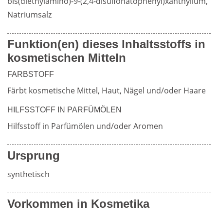
bis(diethylamino)-9-(2,4-disulfonatophenyl)xanthylium, 
Natriumsalz
Weiterführende
Produktsicherheit
Funktion(en) dieses Inhaltsstoffs in
Literatur
kosmetischen Mitteln
FARBSTOFF
Färbt kosmetische Mittel, Haut, Nägel und/oder Haare
HILFSSTOFF IN PARFÜMÖLEN
Hilfsstoff in Parfümölen und/oder Aromen
Ursprung
synthetisch
Vorkommen in Kosmetika